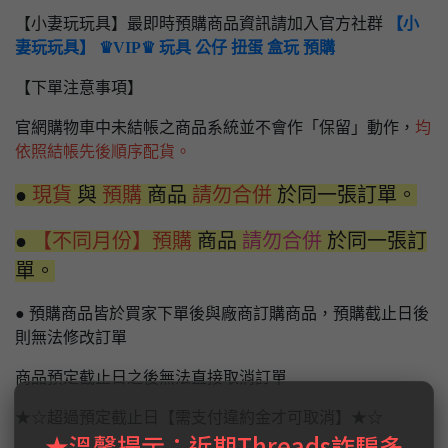
【小妻玩玩具】最即時預購商品資訊請加入官方社群
【小
妻玩玩具】 ♛VIP♛ 玩具 公仔 扭蛋 盒玩 預購
【下單注意事項】
官網購物車中未結帳之商品系統並不會作「保留」動作，
均
依照結帳先後順序配貨。
●
現貨
與
預購
商品
請勿合併
於同一張訂單。
●
【不同月份】預購
商品
請勿合併
於同一張訂
單。
● 預購商品皆於買家下單後與廠商訂購商品，預購截止日後
則無法修改訂單
商品預定截止日之後無法直接取消訂單
★☆超過預定截止日【需支付違約金才可取消】★☆
★溫馨提示：近期Threads詐騙多