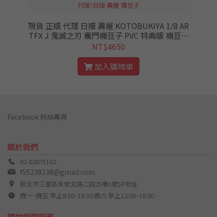
代理/日版 壽屋 禰豆子
現貨 正版 代理 日版 壽屋 KOTOBUKIYA 1/8 AR
TFX J 鬼滅之刃 竈門禰豆子 PVC 特典版 禰豆子
公仔 鬼滅
NT$4650
加入購物車
Facebook 粉絲專頁
關於我們
02-82875162
f55238238@gmail.com
新北市三重區永安北路二段25巷1號1F地址
週一~週五 早上9:30~18:30 週六 早上12:00~18:00
購物相關服務