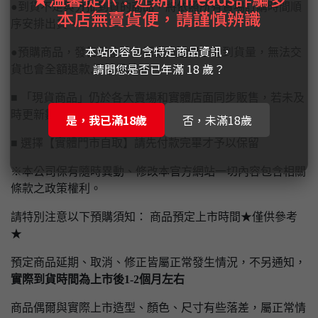
●到貨不足與分批到貨的商品，將依照所有賣場訂購時間順
本店無賣貨便，請謹慎辨識
序安排出貨。
本站內容包含特定商品資訊，
●預購商品，發售日後才由原廠商通知台灣到貨量，無法交
請問您是否已年滿 18 歲？
貨也會全額退款,還請見諒。
■ 「現貨商品」仍於各大賣場和實體店面同步販售，若未及
時更新數量商品售完將通知取消訂單
是，我已滿18歲
否，未滿18歲
■ 選擇【實體門市自取】請先付款完畢才予以保留
※本公司保有隨時異動、修改本官方網站一切內容包含相關
條款之政策權利。
請特別注意以下預購須知： 商品預定上市時間★僅供參考
★
預定商品延期、取消、修正皆屬正常發生情況，不另通知，
實際到貨時間為上市後1-2個月左右
商品偶爾與實際上市造型、顏色、尺寸有些落差，屬正常情