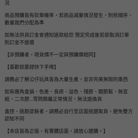
況
商品預購皆有砍單機率，若商品減量情況發生，則依順序、
數量我們分配為準
如無法供貨訂金會通知退款給您 預定完成後若欲取消訂單
則訂金不退還
【非預購者，現貨價不一定與預購價相同】
【喜歡就要趕快下手唷】
請務必了解公仔玩具皆為大量生產，並非完美無瑕的東西
如有邊角盒損、色差、長痣、溢色、殘膠、關節鬆、無宣
紙、二次膠...等問題屬正常情況，無法退換貨
盒控、挑剔塗裝者，請務必自行至店面挑選取貨，避免雙方
認知不同
【本店皆為正版，有實體店面，請放心選購。】