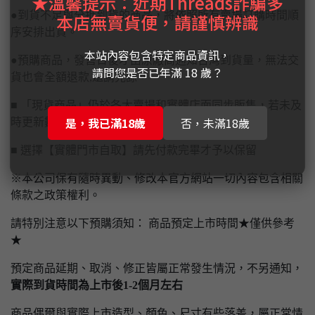
★溫馨提示：近期Threads詐騙多
●到貨不足與分批到貨的商品，將依照所有賣場訂購時間順
本店無賣貨便，請謹慎辨識
序安排出貨。
本站內容包含特定商品資訊，
●預購商品，發售日後才由原廠商通知台灣到貨量，無法交
請問您是否已年滿 18 歲？
貨也會全額退款,還請見諒。
■ 「現貨商品」仍於各大賣場和實體店面同步販售，若未及
是，我已滿18歲
否，未滿18歲
時更新數量商品售完將通知取消訂單
■ 選擇【實體門市自取】請先付款完畢才予以保留
※本公司保有隨時異動、修改本官方網站一切內容包含相關
條款之政策權利。
請特別注意以下預購須知： 商品預定上市時間★僅供參考
★
預定商品延期、取消、修正皆屬正常發生情況，不另通知，
實際到貨時間為上市後1-2個月左右
商品偶爾與實際上市造型、顏色、尺寸有些落差，屬正常情