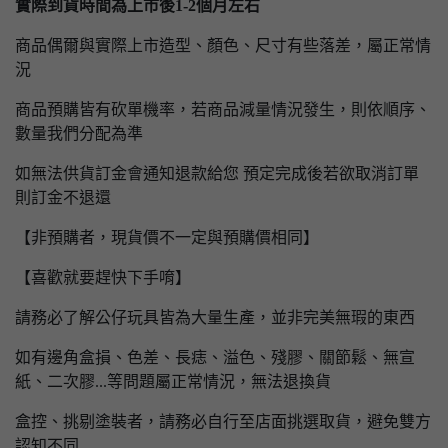
實際到貨時間為上市後1-2個月左右
商品偶爾與實際上市造型、顏色、尺寸有些落差，屬正常情
況
商品預購皆有砍單機率，若商品減量情況發生，則依順序、
數量我們分配為準
如無法供貨訂金會通知退款給您 預定完成後若欲取消訂單
則訂金不退還
【非預購者，現貨價不一定與預購價相同】
【喜歡就要趕快下手唷】
請務必了解公仔玩具皆為大量生產，並非完美無瑕的東西
如有邊角盒損、色差、長痣、溢色、殘膠、關節鬆、無宣
紙、二次膠...等問題屬正常情況，無法退換貨
盒控、挑剔塗裝者，請務必自行至店面挑選取貨，避免雙方
認知不同