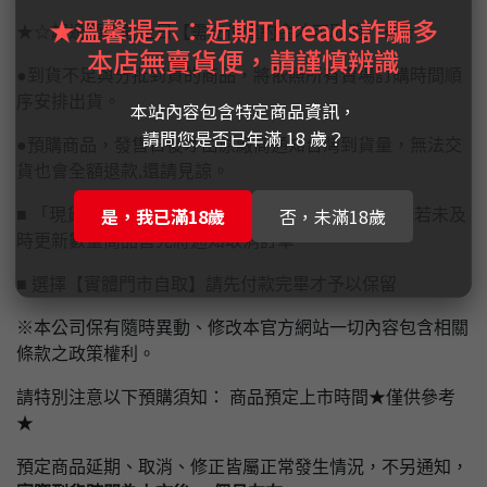
★溫馨提示：近期Threads詐騙多
★☆超過預定截止日【需支付違約金才可取消】★☆
本店無賣貨便，請謹慎辨識
●到貨不足與分批到貨的商品，將依照所有賣場訂購時間順
序安排出貨。
本站內容包含特定商品資訊，
請問您是否已年滿 18 歲？
●預購商品，發售日後才由原廠商通知台灣到貨量，無法交
貨也會全額退款,還請見諒。
是，我已滿18歲
否，未滿18歲
■ 「現貨商品」仍於各大賣場和實體店面同步販售，若未及
時更新數量商品售完將通知取消訂單
■ 選擇【實體門市自取】請先付款完畢才予以保留
※本公司保有隨時異動、修改本官方網站一切內容包含相關
條款之政策權利。
請特別注意以下預購須知： 商品預定上市時間★僅供參考
★
預定商品延期、取消、修正皆屬正常發生情況，不另通知，