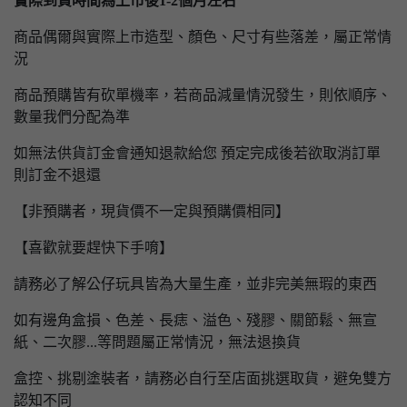
實際到貨時間為上市後1-2個月左右
商品偶爾與實際上市造型、顏色、尺寸有些落差，屬正常情
況
商品預購皆有砍單機率，若商品減量情況發生，則依順序、
數量我們分配為準
如無法供貨訂金會通知退款給您 預定完成後若欲取消訂單
則訂金不退還
【非預購者，現貨價不一定與預購價相同】
【喜歡就要趕快下手唷】
請務必了解公仔玩具皆為大量生產，並非完美無瑕的東西
如有邊角盒損、色差、長痣、溢色、殘膠、關節鬆、無宣
紙、二次膠...等問題屬正常情況，無法退換貨
盒控、挑剔塗裝者，請務必自行至店面挑選取貨，避免雙方
認知不同