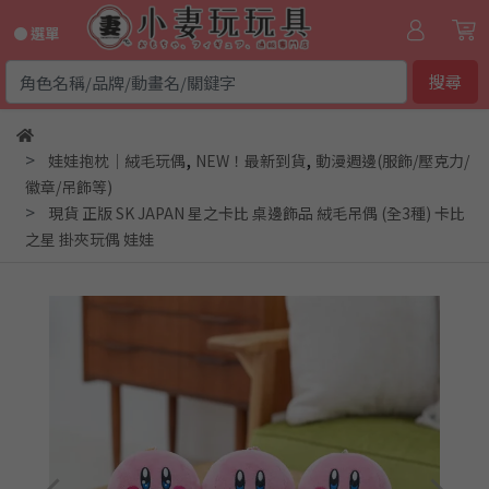
● 選單
搜尋
,
,
娃娃抱枕｜絨毛玩偶
NEW！最新到貨
動漫週邊(服飾/壓克力/
徽章/吊飾等)
現貨 正版 SK JAPAN 星之卡比 桌邊飾品 絨毛吊偶 (全3種) 卡比
之星 掛夾玩偶 娃娃