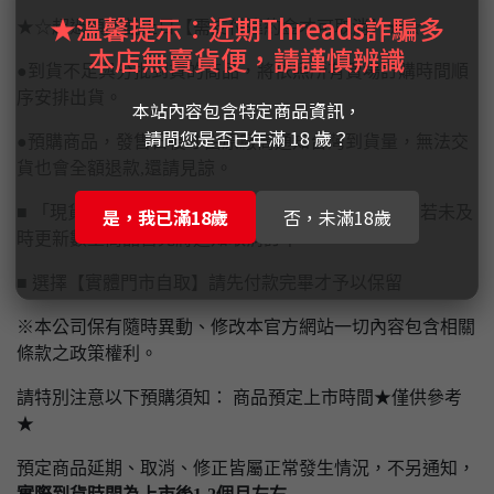
★溫馨提示：近期Threads詐騙多
★☆超過預定截止日【需支付違約金才可取消】★☆
本店無賣貨便，請謹慎辨識
●到貨不足與分批到貨的商品，將依照所有賣場訂購時間順
序安排出貨。
本站內容包含特定商品資訊，
請問您是否已年滿 18 歲？
●預購商品，發售日後才由原廠商通知台灣到貨量，無法交
貨也會全額退款,還請見諒。
■ 「現貨商品」仍於各大賣場和實體店面同步販售，若未及
是，我已滿18歲
否，未滿18歲
時更新數量商品售完將通知取消訂單
■ 選擇【實體門市自取】請先付款完畢才予以保留
※本公司保有隨時異動、修改本官方網站一切內容包含相關
條款之政策權利。
請特別注意以下預購須知： 商品預定上市時間★僅供參考
★
預定商品延期、取消、修正皆屬正常發生情況，不另通知，