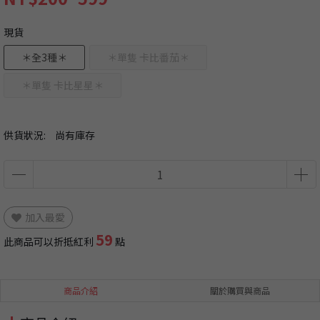
現貨
＊全3種＊
＊單隻 卡比番茄＊
＊單隻 卡比星星＊
供貨狀況:
尚有庫存
加入最愛
59
此商品可以折抵紅利
點
商品介紹
關於購買與商品