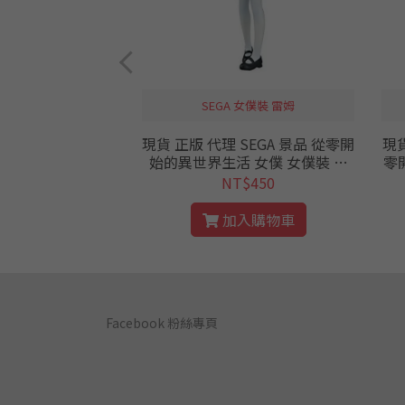
SEGA 女僕裝 雷姆
EPOCH 扭蛋 轉蛋
現貨 正版 代理 SEGA 景品 從零開
現貨
 可動生物系列 動感
始的異世界生活 女僕 女僕裝 雷
零
螢光 公仔
姆 公仔 ver. 1.5 從零 公仔
列 
$240
NT$450
入購物車
加入購物車
Facebook 粉絲專頁