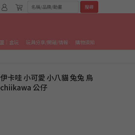
搜尋
蛋｜盒玩
玩具分享/開箱/情報
購物須知
 吉伊卡哇 小可愛 小八貓 兔兔 烏
chiikawa 公仔