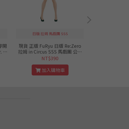
日版 拉姆 馬戲團 SSS
海外 鬼
從零開
現貨 正版 FuRyu 日版 Re:Zero
現貨 正版 代理 
. 公
拉姆 in Circus SSS 馬戲團 公仔
刃 富岡 A賞 炭
從零
善逸 伊之助 景品
NT$390
NT$
加入購物車
加入