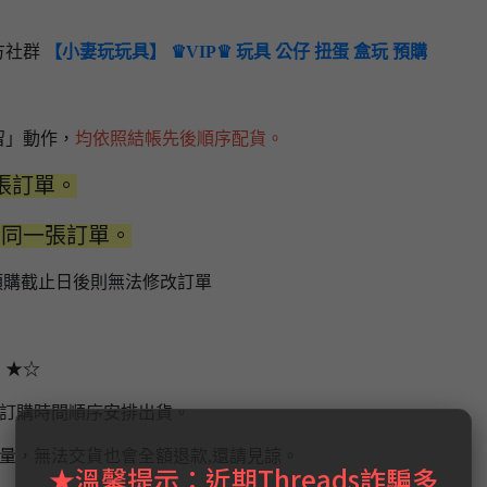
方社群
【小妻玩玩具】 ♛VIP♛ 玩具 公仔 扭蛋 盒玩 預購
留」動作，
均依照結帳先後順序配貨。
張訂單。
於同一張訂單。
預購截止日後則無法修改訂單
】★☆
場訂購時間順序安排出貨。
量，無法交貨也會全額退款,還請見諒。
★溫馨提示：近期Threads詐騙多