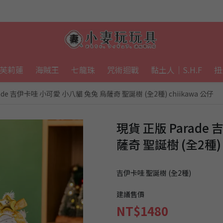
芙莉蓮
海賊王
七龍珠
咒術迴戰
黏土人｜S.H.F
扭
ade 吉伊卡哇 小可愛 小八貓 兔兔 烏薩奇 聖誕樹 (全2種) chiikawa 公仔
現貨 正版 Parade
薩奇 聖誕樹 (全2種) 
吉伊卡哇 聖誕樹 (全2種)
建議售價
NT$1480