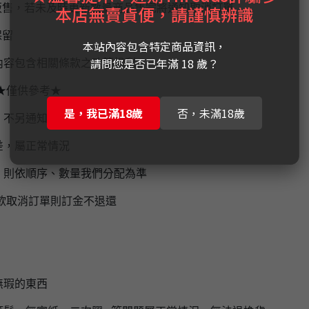
販售，若未及時更新數量商品售完將通知取消訂單
本店無賣貨便，請謹慎辨識
保留
本站內容包含特定商品資訊，
請問您是否已年滿 18 歲？
內容包含相關條款之政策權利。
★僅供參考★
是，我已滿18歲
否，未滿18歲
，不另通知，
實際到貨時間為上市後1-2個月左右
差，屬正常情況
，則依順序、數量我們分配為準
欲取消訂單則訂金不退還
無瑕的東西