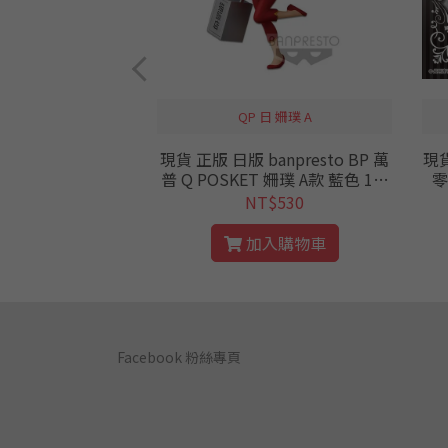
夢 小物P2 全5種
QP 日 姍璞 A
BANDAI 扭蛋 轉
現貨 正版 日版 banpresto BP 萬
現貨
精靈寶可夢
普 Q POSKET 姍璞 A款 藍色 1/2
零
 全5種
亂馬 景品 公仔 標準盒
$399
NT$530
入購物車
加入購物車
Facebook 粉絲專頁