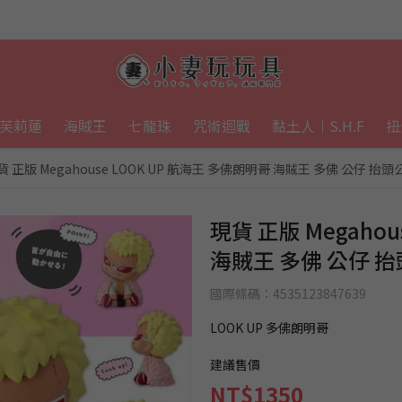
芙莉蓮
海賊王
七龍珠
咒術迴戰
黏土人｜S.H.F
扭
貨 正版 Megahouse LOOK UP 航海王 多佛朗明哥 海賊王 多佛 公仔 抬
現貨 正版 Megahou
海賊王 多佛 公仔 
國際條碼：4535123847639
LOOK UP 多佛朗明哥
建議售價
NT$1350