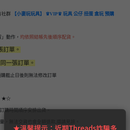
方社群
【小妻玩玩具】 ♛VIP♛ 玩具 公仔 扭蛋 盒玩 預購
留」動作，
均依照結帳先後順序配貨。
張訂單。
於同一張訂單。
預購截止日後則無法修改訂單
】★☆
場訂購時間順序安排出貨。
量，無法交貨也會全額退款,還請見諒。
★溫馨提示：近期Threads詐騙多