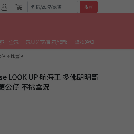
搜尋
蛋｜盒玩
玩具分享/開箱/情報
購物須知
頭公仔 不挑盒況
se LOOK UP 航海王 多佛朗明哥
抬頭公仔 不挑盒況