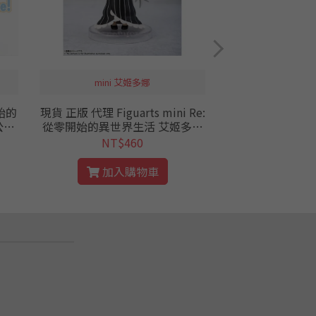
mini 艾姬多娜
拉姆 Q版 
始的
現貨 正版 代理 Figuarts mini Re:
現貨 正版 代理 BP 從零開始的異
公仔
從零開始的異世界生活 艾姬多娜
世界生活 Q版公仔 
作劇
公仔 從零 RE0 強欲魔女
公仔 迷你 petit 從零 RE0 banpre
NT$460
NT$
st
加入購物車
加入