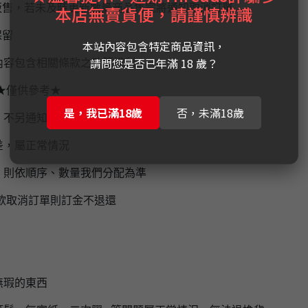
販售，若未及時更新數量商品售完將通知取消訂單
本店無賣貨便，請謹慎辨識
保留
本站內容包含特定商品資訊，
請問您是否已年滿 18 歲？
內容包含相關條款之政策權利。
★僅供參考★
是，我已滿18歲
否，未滿18歲
，不另通知，
實際到貨時間為上市後1-2個月左右
差，屬正常情況
，則依順序、數量我們分配為準
欲取消訂單則訂金不退還
無瑕的東西