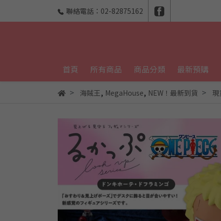
聯絡電話：02-82875162
首頁
所有商品
商品分類
最新預購
,
,
海賊王
MegaHouse
NEW！最新到貨
現