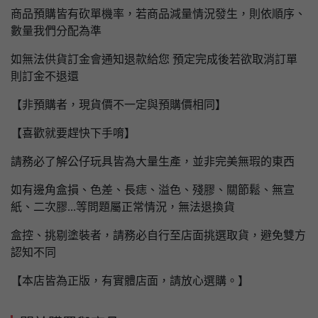
商品預購皆有砍單機率，若商品減量情況發生，則依順序、
數量我們分配為準
如無法供貨訂金會通知退款給您 預定完成後若欲取消訂單
則訂金不退還
【非預購者，現貨價不一定與預購價相同】
【喜歡就要趕快下手唷】
請務必了解公仔玩具皆為大量生產，並非完美無瑕的東西
如有邊角盒損、色差、長痣、溢色、殘膠、關節鬆、無宣
紙、二次膠...等問題屬正常情況，無法退換貨
盒控、挑剔塗裝者，請務必自行至店面挑選取貨，避免雙方
認知不同
【本店皆為正版，有實體店面，請放心選購。】