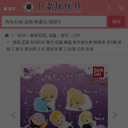
● 選單
搜尋
,
NEW！最新到貨
扭蛋｜盒玩｜UDF
現貨 正版 BANDAI 萬代 扭蛋 轉蛋 東京復仇者 睡覺隊 全5種 該
睡了 東卍 萬次郎 千冬 龍宮寺 堅 三谷隆 花垣 武道