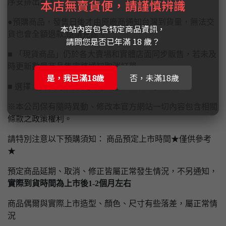
本店無賣貨便，請謹慎辨識
序安排出貨。
●預購商品，發售日後才由原廠商通知台灣到貨量，無法交
本站內容包含特定商品資訊，
貨也會全額退款,還請見諒。
請問您是否已年滿 18 歲？
■ 「現貨商品」仍於各大賣場和實體店面同步販售，若未及
時更新數量商品售完將通知取消訂單
是，我已滿18歲
否，未滿18歲
■ 選擇【實體門市自取】請先付款完畢才予以保留
※本公司保有隨時異動、修改本官方網站一切內容包含相關
條款之政策權利。
請特別注意以下預購須知： 商品預定上市時間★僅供參考
★
預定商品延期、取消、修正皆屬正常發生情況，不另通知，
實際到貨時間為上市後1-2個月左右
商品偶爾與實際上市造型、顏色、尺寸有些落差，屬正常情
況