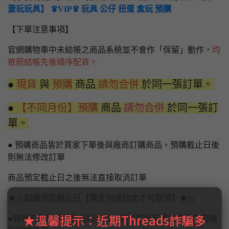
妻玩玩具】 ♛VIP♛ 玩具 公仔 扭蛋 盒玩 預購
【下單注意事項】
官網購物車中未結帳之商品系統並不會作「保留」動作，
均
依照結帳先後順序配貨。
●
現貨
與
預購
商品
請勿合併
於同一張訂單。
●
【不同月份】預購
商品
請勿合併
於同一張訂
單。
● 預購商品皆於買家下單後與廠商訂購商品，預購截止日後
則無法修改訂單
商品預定截止日之後無法直接取消訂單
★☆超過預定截止日【需支付違約金才可取消】★☆
★溫馨提示：近期Threads詐騙多
●到貨不足與分批到貨的商品，將依照所有賣場訂購時間順