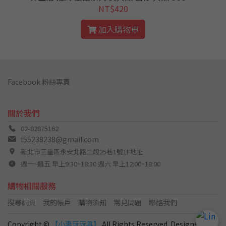
零 RE0
NT$420
加入購物車
Facebook 粉絲專頁
關於我們
02-82875162
f55238238@gmail.com
新北市三重區永安北路二段25巷1號1F地址
週一~週五 早上9:30~18:30 週六 早上12:00~18:00
購物相關服務
搜尋網頁
我的帳戶
購物須知
常見問題
聯絡我們
Copyright ©
【小妻玩玩具】
All Rights Reserved. Designed by
C