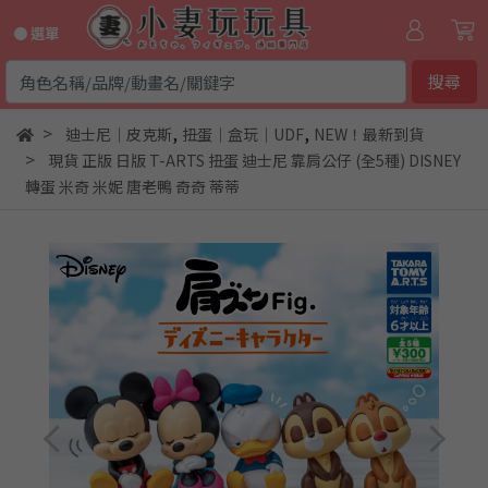
● 選單
搜尋
,
,
迪士尼｜皮克斯
扭蛋｜盒玩｜UDF
NEW！最新到貨
現貨 正版 日版 T-ARTS 扭蛋 迪士尼 靠肩公仔 (全5種) DISNEY
轉蛋 米奇 米妮 唐老鴨 奇奇 蒂蒂