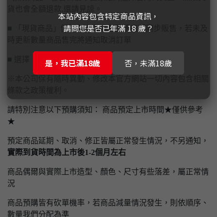
貨也會全額退款,還請見諒。
本站內容包含特定商品資訊，
請問您是否已年滿 18 歲？
■ 「現貨商品」仍於各大賣場和實體店面同步販售，若未及
時更新數量商品售完將通知取消訂單
■ 選擇【實體門市自取】請先付款完畢才予以保留
是，我已滿18歲
否，未滿18歲
※本公司保有隨時異動、修改本官方網站一切內容包含相關
條款之政策權利。
請特別注意以下預購須知： 商品預定上市時間★僅供參考
★
預定商品延期、取消、修正皆屬正常發生情況，不另通知，
實際到貨時間為上市後1-2個月左右
商品偶爾與實際上市造型、顏色、尺寸有些落差，屬正常情
況
商品預購皆有砍單機率，若商品減量情況發生，則依順序、
數量我們分配為準