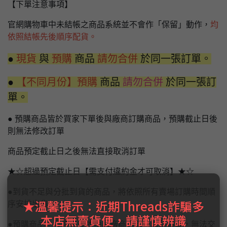
【下單注意事項】
官網購物車中未結帳之商品系統並不會作「保留」動作，
均
依照結帳先後順序配貨。
●
現貨
與
預購
商品
請勿合併
於同一張訂單。
●
【不同月份】預購
商品
請勿合併
於同一張訂
單。
● 預購商品皆於買家下單後與廠商訂購商品，預購截止日後
則無法修改訂單
商品預定截止日之後無法直接取消訂單
★☆超過預定截止日【需支付違約金才可取消】★☆
●到貨不足與分批到貨的商品，將依照所有賣場訂購時間順
★溫馨提示：近期Threads詐騙多
序安排出貨。
本店無賣貨便，請謹慎辨識
●預購商品，發售日後才由原廠商通知台灣到貨量，無法交