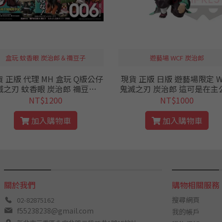
盒玩 蚊香眼 炭治郎＆禰豆子
遊藝場 WCF 炭治郎
 正版 代理 MH 盒玩 Q版公仔
現貨 正版 日版 遊藝場限定 W
滅之刃 蚊香眼 炭治郎 禰豆子 0
鬼滅之刃 炭治郎 這可是在主
 公仔 PVC MEGAHOUSE 鬼滅
前 限定版 公仔 景品 遊藝場 限定
NT$1200
NT$1000
竈門炭治郎＆禰豆子
版 竈門炭治郎 跪姿 鬼殺隊 
加入購物車
加入購物車
關於我們
購物相關服務
搜尋網頁
02-82875162
f55238238@gmail.com
我的帳戶