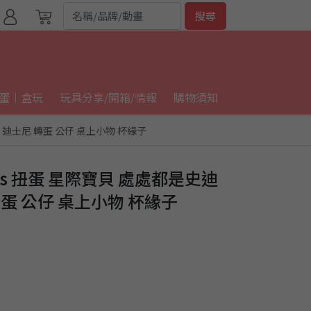
搜尋
蛋｜盒玩
玩具分享/開箱/情報
購物須知
種) 迪士尼 轉蛋 公仔 桌上小物 杯緣子
rts 扭蛋 星際寶貝 處處都是史迪
 轉蛋 公仔 桌上小物 杯緣子