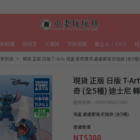
芙莉蓮
海賊王
七龍珠
咒術迴戰
黏土人｜S.H.F
扭
最新到貨
現貨 正版 日版 T-Arts 扭蛋 星際寶貝 處處都是史迪奇 (全5
現貨 正版 日版 T-A
奇 (全5種) 迪士尼
國際條碼：4904790827440
扭蛋 處處都是史迪奇 (全5種)
建議售價
NT$380