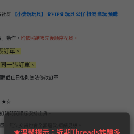
方社群
【小妻玩玩具】 ♛VIP♛ 玩具 公仔 扭蛋 盒玩 預購
留」動作，
均依照結帳先後順序配貨。
張訂單。
於同一張訂單。
預購截止日後則無法修改訂單
】★☆
場訂購時間順序安排出貨。
量，無法交貨也會全額退款,還請見諒。
★溫馨提示：近期Threads詐騙多