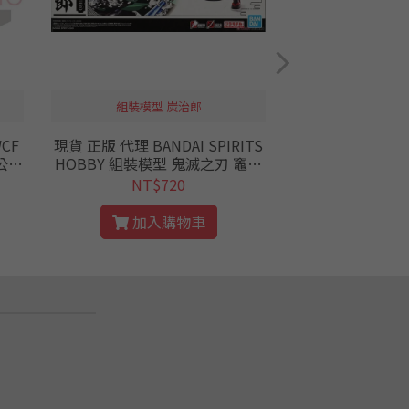
組裝模型 炭治郎
CF
現貨 正版 代理 BANDAI SPIRITS
現貨 正版 BP 代理
公面
HOBBY 組裝模型 鬼滅之刃 竈門
邊直美 vol.2 公
炭治郎 鬼滅 炭治郎 公仔 鬼殺隊
美 甜筒 QP 全新 第二彈 渡边直美
NT$720
NT$
九柱
水之呼吸 組裝 模型
banpr
加入購物車
加入