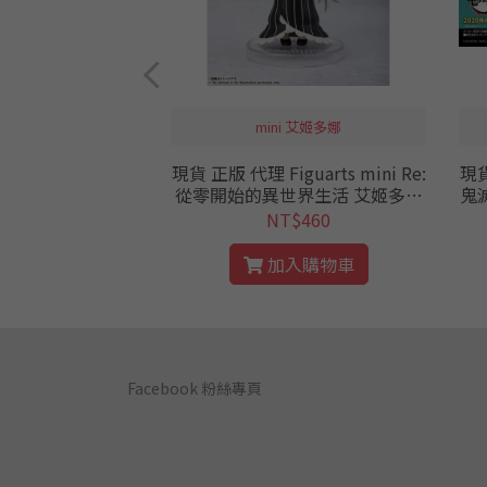
趴箱子 全3種
mini 艾姬多娜
 FuRyu 刀劍神域
現貨 正版 代理 Figuarts mini Re:
現貨
 全3種 趴趴 桐人
從零開始的異世界生活 艾姬多娜
鬼
景品 桐人套組 箱子 Q
公仔 從零 RE0 強欲魔女
06
$850
NT$460
AO GGO
入購物車
加入購物車
Facebook 粉絲專頁