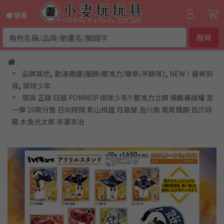
● 選單
搜尋
,
,
品牌其他
動漫週邊(服飾/壓克力/徽章/吊飾等)
NEW！最新到
,
貨
排球少年
現貨 正版 日版 POMMOP 排球少年!! 壓克力立牌 橫斷幕版權 第
一彈 10款分售 日向翔陽 影山飛雄 月島螢 及川徹 黑尾鐵朗 孤爪研
磨 木兔光太郎 赤葦京治