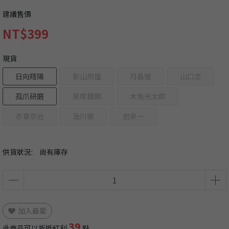
建議售價
NT$399
現貨
日向翔陽
影山飛雄
月島螢
山口忠
孤爪研磨
黑尾鐵朗
木兔光太郎
赤葦京治
及川徹
岩泉一
供貨狀況:
尚有庫存
加入最愛
39
此商品可以折抵紅利
點