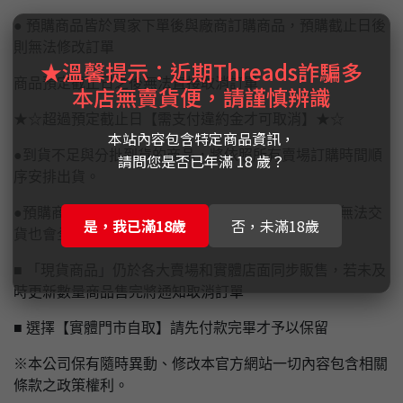
● 預購商品皆於買家下單後與廠商訂購商品，預購截止日後
則無法修改訂單
★溫馨提示：近期Threads詐騙多
商品預定截止日之後無法直接取消訂單
本店無賣貨便，請謹慎辨識
★☆超過預定截止日【需支付違約金才可取消】★☆
本站內容包含特定商品資訊，
●到貨不足與分批到貨的商品，將依照所有賣場訂購時間順
請問您是否已年滿 18 歲？
序安排出貨。
●預購商品，發售日後才由原廠商通知台灣到貨量，無法交
是，我已滿18歲
否，未滿18歲
貨也會全額退款,還請見諒。
■ 「現貨商品」仍於各大賣場和實體店面同步販售，若未及
時更新數量商品售完將通知取消訂單
■ 選擇【實體門市自取】請先付款完畢才予以保留
※本公司保有隨時異動、修改本官方網站一切內容包含相關
條款之政策權利。