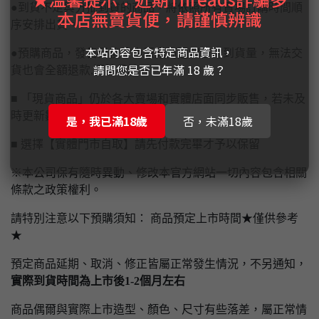
●到貨不足與分批到貨的商品，將依照所有賣場訂購時間順
本店無賣貨便，請謹慎辨識
序安排出貨。
本站內容包含特定商品資訊，
●預購商品，發售日後才由原廠商通知台灣到貨量，無法交
請問您是否已年滿 18 歲？
貨也會全額退款,還請見諒。
■ 「現貨商品」仍於各大賣場和實體店面同步販售，若未及
時更新數量商品售完將通知取消訂單
是，我已滿18歲
否，未滿18歲
■ 選擇【實體門市自取】請先付款完畢才予以保留
※本公司保有隨時異動、修改本官方網站一切內容包含相關
條款之政策權利。
請特別注意以下預購須知： 商品預定上市時間★僅供參考
★
預定商品延期、取消、修正皆屬正常發生情況，不另通知，
實際到貨時間為上市後1-2個月左右
商品偶爾與實際上市造型、顏色、尺寸有些落差，屬正常情