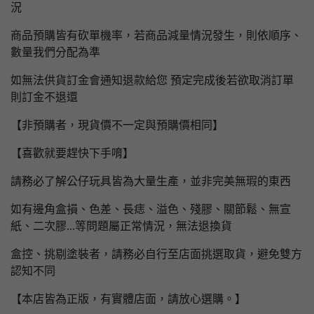
況
商品預購皆有砍單機率，若商品減量情況發生，則依順序、
數量我們分配為準
如無法供貨訂金會通知退款給您 預定完成後若欲取消訂單
則訂金不退還
【非預購者，現貨價不一定與預購價相同】
【喜歡就要趕快下手唷】
請務必了解公仔玩具皆為大量生產，並非完美無瑕的東西
如有邊角盒損、色差、長痣、溢色、殘膠、關節鬆、無宣
紙、二次膠...等問題屬正常情況，無法退換貨
盒控、挑剔塗裝者，請務必自行至店面挑選取貨，避免雙方
認知不同
【本店皆為正版，有實體店面，請放心選購。】