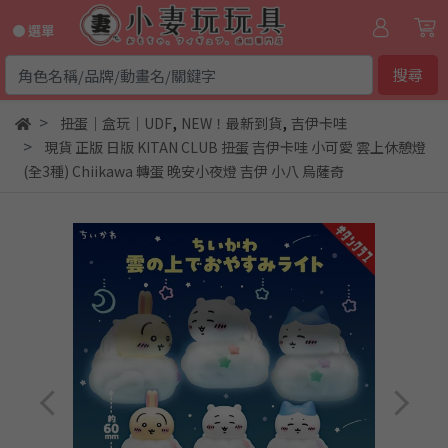
● 選單
搜尋
,
,
扭蛋｜盒玩｜UDF
NEW！最新到貨
吉伊卡哇
現貨 正版 日版 KITAN CLUB 扭蛋 吉伊卡哇 小可愛 雲上休憩燈
(全3種) Chiikawa 轉蛋 晚安小夜燈 吉伊 小八 烏薩奇