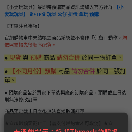
【小妻玩玩具】最即時預購商品資訊請加入官方社群
【小
妻玩玩具】 ♛VIP♛ 玩具 公仔 扭蛋 盒玩 預購
【下單注意事項】
官網購物車中未結帳之商品系統並不會作「保留」動作，
均
依照結帳先後順序配貨。
●
現貨
與
預購
商品
請勿合併
於同一張訂單。
●
【不同月份】預購
商品
請勿合併
於同一張訂
單。
● 預購商品皆於買家下單後與廠商訂購商品，預購截止日後
則無法修改訂單
商品預定截止日之後無法直接取消訂單
★☆超過預定截止日【需支付違約金才可取消】★☆
★溫馨提示：近期Threads詐騙多