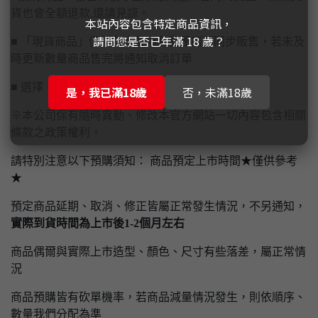
貨也會全額退款,還請見諒。
本站內容包含特定商品資訊，
請問您是否已年滿 18 歲？
■ 「現貨商品」仍於各大賣場和實體店面同步販售，若未及
時更新數量商品售完將通知取消訂單
■ 選擇【實體門市自取】請先付款完畢才予以保留
是，我已滿18歲
否，未滿18歲
※本公司保有隨時異動、修改本官方網站一切內容包含相關
條款之政策權利。
請特別注意以下預購須知： 商品預定上市時間★僅供參考
★
預定商品延期、取消、修正皆屬正常發生情況，不另通知，
實際到貨時間為上市後1-2個月左右
商品偶爾與實際上市造型、顏色、尺寸有些落差，屬正常情
況
商品預購皆有砍單機率，若商品減量情況發生，則依順序、
數量我們分配為準