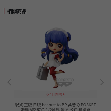
相關商品
QP 日 姍璞 A
治
現貨 正版 日版 banpresto BP 萬普 Q POSKET
姍璞 A款 藍色 1/2亂馬 景品 公仔 標準盒