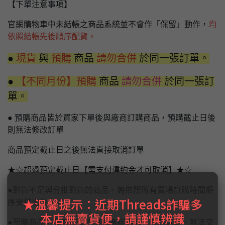
【下單注意事項】
官網購物車中未結帳之商品系統並不會作「保留」動作，
均
依照結帳先後順序配貨。
●
現貨
與
預購
商品
請勿合併
於同一張訂單。
●
【不同月份】預購
商品
請勿合併
於同一張訂
單。
● 預購商品皆於買家下單後與廠商訂購商品，預購截止日後
則無法修改訂單
商品預定截止日之後無法直接取消訂單
★☆超過預定截止日【需支付違約金才可取消】★☆
●到貨不足與分批到貨的商品，將依照所有賣場訂購時間順
★溫馨提示：近期Threads詐騙多
序安排出貨。
本店無賣貨便，請謹慎辨識
●預購商品，發售日後才由原廠商通知台灣到貨量，無法交