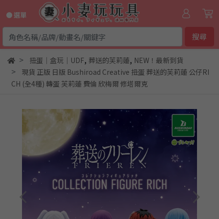
● 選單
搜尋
,
,
扭蛋｜盒玩｜UDF
葬送的芙莉蓮
NEW！最新到貨
現貨 正版 日版 Bushiroad Creative 扭蛋 葬送的芙莉蓮 公仔RI
CH (全4種) 轉蛋 芙莉蓮 費倫 欣梅爾 修塔爾克