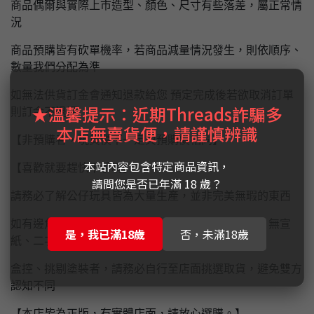
商品偶爾與實際上市造型、顏色、尺寸有些落差，屬正常情
況
商品預購皆有砍單機率，若商品減量情況發生，則依順序、
數量我們分配為準
如無法供貨訂金會通知退款給您 預定完成後若欲取消訂單
★溫馨提示：近期Threads詐騙多
則訂金不退還
本店無賣貨便，請謹慎辨識
【非預購者，現貨價不一定與預購價相同】
本站內容包含特定商品資訊，
【喜歡就要趕快下手唷】
請問您是否已年滿 18 歲？
請務必了解公仔玩具皆為大量生產，並非完美無瑕的東西
如有邊角盒損、色差、長痣、溢色、殘膠、關節鬆、無宣
是，我已滿18歲
否，未滿18歲
紙、二次膠...等問題屬正常情況，無法退換貨
盒控、挑剔塗裝者，請務必自行至店面挑選取貨，避免雙方
認知不同
【本店皆為正版，有實體店面，請放心選購。】