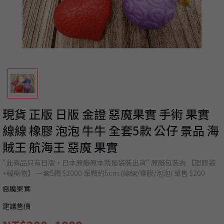
現貨 正版 日版 金證 惡魔果實 手術 果實
線線 橡膠 泡泡 牛牛 全套5款 公仔 景品 海
賊王 航海王 惡魔 果實
"此商品只有日版，日本原廠原本就是袋裝出貨" 原廠包裝為 【塑膠袋
+緩衝物】 一套5顆 $1000 單顆約5cm (線線/橡膠/泡泡) 單售 $200
惡魔果實
建議售價