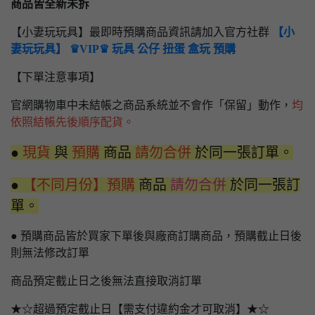
商品皆全新未拆
【小妻玩玩具】最即時預購商品資訊請加入官方社群
【小
妻玩玩具】 ♛VIP♛ 玩具 公仔 扭蛋 盒玩 預購
【下單注意事項】
官網購物車中未結帳之商品系統並不會作「保留」動作，
均
依照結帳先後順序配貨。
●
現貨
與
預購
商品
請勿合併
於同一張訂單。
●
【不同月份】預購
商品
請勿合併
於同一張訂
單。
● 預購商品皆於買家下單後與廠商訂購商品，預購截止日後
則無法修改訂單
商品預定截止日之後無法直接取消訂單
★☆超過預定截止日【需支付違約金才可取消】★☆