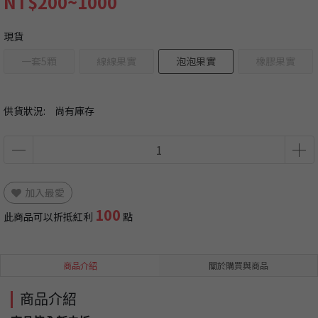
NT$200~1000
現貨
一套5顆
線線果實
泡泡果實
橡膠果實
供貨狀況:
尚有庫存
加入最愛
100
此商品可以折抵紅利
點
商品介紹
關於購買與商品
商品介紹