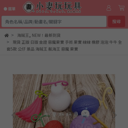
● 選單
搜尋
,
海賊王
NEW！最新到貨
現貨 正版 日版 金證 惡魔果實 手術 果實 線線 橡膠 泡泡 牛牛 全
套5款 公仔 景品 海賊王 航海王 惡魔 果實