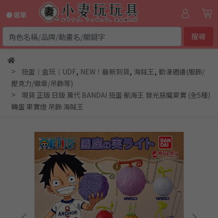
● 選單
搜尋
,
,
,
扭蛋｜盒玩｜UDF
NEW！最新到貨
海賊王
動漫週邊(服飾/
壓克力/徽章/吊飾等)
現貨 正版 日版 萬代 BANDAI 扭蛋 航海王 發光惡魔果實 (全5種)
轉蛋 果實燈 吊飾 海賊王