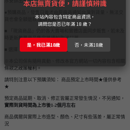
本店無賣貨便，請謹慎辨識
序安排出貨。
●預購商品，發售日後才由原廠商通知台灣到貨量，無法交
本站內容包含特定商品資訊，
貨也會全額退款,還請見諒。
請問您是否已年滿 18 歲？
■ 「現貨商品」仍於各大賣場和實體店面同步販售，若未及
時更新數量商品售完將通知取消訂單
是，我已滿18歲
否，未滿18歲
■ 選擇【實體門市自取】請先付款完畢才予以保留
※本公司保有隨時異動、修改本官方網站一切內容包含相關
條款之政策權利。
請特別注意以下預購須知： 商品預定上市時間★僅供參考
★
預定商品延期、取消、修正皆屬正常發生情況，不另通知，
實際到貨時間為上市後1-2個月左右
商品偶爾與實際上市造型、顏色、尺寸有些落差，屬正常情
況