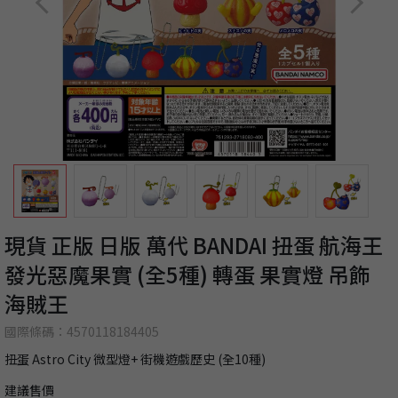
現貨 正版 日版 萬代 BANDAI 扭蛋 航海王
發光惡魔果實 (全5種) 轉蛋 果實燈 吊飾
海賊王
國際條碼：4570118184405
扭蛋 Astro City 微型燈+ 街機遊戲歷史 (全10種)
建議售價