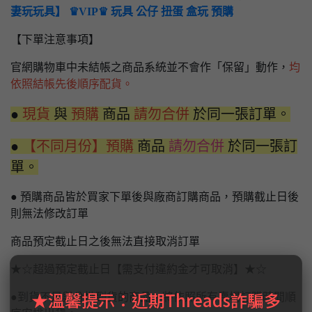
妻玩玩具】 ♛VIP♛ 玩具 公仔 扭蛋 盒玩 預購
【下單注意事項】
官網購物車中未結帳之商品系統並不會作「保留」動作，
均
依照結帳先後順序配貨。
●
現貨
與
預購
商品
請勿合併
於同一張訂單。
●
【不同月份】預購
商品
請勿合併
於同一張訂
單。
● 預購商品皆於買家下單後與廠商訂購商品，預購截止日後
則無法修改訂單
商品預定截止日之後無法直接取消訂單
★☆超過預定截止日【需支付違約金才可取消】★☆
★溫馨提示：近期Threads詐騙多
●到貨不足與分批到貨的商品，將依照所有賣場訂購時間順