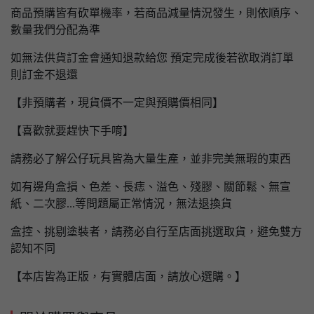
商品預購皆有砍單機率，若商品減量情況發生，則依順序、
數量我們分配為準
如無法供貨訂金會通知退款給您 預定完成後若欲取消訂單
則訂金不退還
【非預購者，現貨價不一定與預購價相同】
【喜歡就要趕快下手唷】
請務必了解公仔玩具皆為大量生產，並非完美無瑕的東西
如有邊角盒損、色差、長痣、溢色、殘膠、關節鬆、無宣
紙、二次膠...等問題屬正常情況，無法退換貨
盒控、挑剔塗裝者，請務必自行至店面挑選取貨，避免雙方
認知不同
【本店皆為正版，有實體店面，請放心選購。】