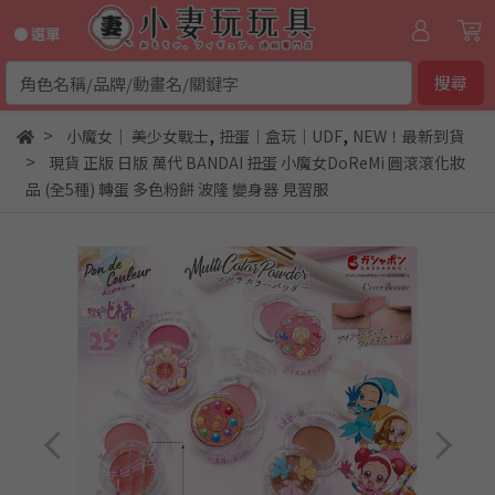
● 選單
搜尋
,
,
小魔女｜ 美少女戰士
扭蛋｜盒玩｜UDF
NEW！最新到貨
現貨 正版 日版 萬代 BANDAI 扭蛋 小魔女DoReMi 圓滾滾化妝
品 (全5種) 轉蛋 多色粉餅 波隆 變身器 見習服