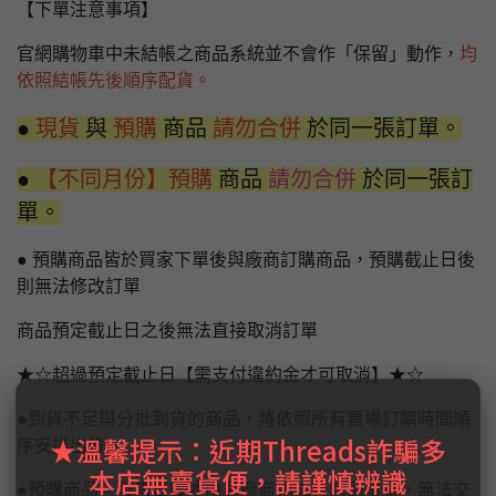
【下單注意事項】
官網購物車中未結帳之商品系統並不會作「保留」動作，
均
依照結帳先後順序配貨。
●
現貨
與
預購
商品
請勿合併
於同一張訂單。
●
【不同月份】預購
商品
請勿合併
於同一張訂
單。
● 預購商品皆於買家下單後與廠商訂購商品，預購截止日後
則無法修改訂單
商品預定截止日之後無法直接取消訂單
★☆超過預定截止日【需支付違約金才可取消】★☆
●到貨不足與分批到貨的商品，將依照所有賣場訂購時間順
★溫馨提示：近期Threads詐騙多
序安排出貨。
本店無賣貨便，請謹慎辨識
●預購商品，發售日後才由原廠商通知台灣到貨量，無法交