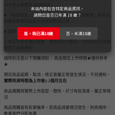
貨也會全額退款,還請見諒。
本站內容包含特定商品資訊，
請問您是否已年滿 18 歲？
■ 「現貨商品」仍於各大賣場和實體店面同步販售，若未及
時更新數量商品售完將通知取消訂單
■ 選擇【實體門市自取】請先付款完畢才予以保留
是，我已滿18歲
否，未滿18歲
※本公司保有隨時異動、修改本官方網站一切內容包含相關
條款之政策權利。
請特別注意以下預購須知： 商品預定上市時間★僅供參考
★
預定商品延期、取消、修正皆屬正常發生情況，不另通知，
實際到貨時間為上市後1-2個月左右
商品偶爾與實際上市造型、顏色、尺寸有些落差，屬正常情
況
商品預購皆有砍單機率，若商品減量情況發生，則依順序、
數量我們分配為準