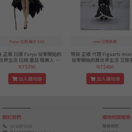
Furyu 拉姆 魔女 SSS
mini 艾姬多娜
 正版 日版 Furyu 從零開始的
現貨 正版 代理 Figuarts mini 
世界生活 拉姆 童話 睡美人 公
從零開始的異世界生活 艾姬
 景品 SSS FAIRY 魔女 牛角 從
公仔 從零 RE0 強欲魔女
NT$390
NT$460
零 RE0
加入購物車
加入購物車
關於我們
購物相關服務
搜尋網頁
02-82875162