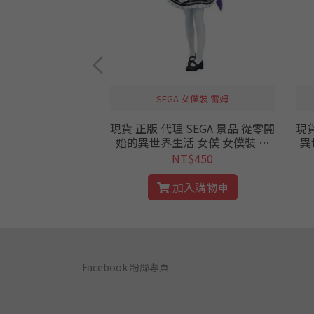
午睡貓 v2
SEGA 女僕裝 雷姆
現貨 正版 代理 SEGA 景品 從零開
現貨
.2 豆子 玄禰 香奈乎
始的異世界生活 女僕 女僕裝 雷
異
門禰豆子 栗花落香
姆 公仔 ver. 1.5 從零 公仔
仔
$480
NT$450
彌 景品 貓耳 睡覺
彈 午睡貓咪 迷你FI
入購物車
加入購物車
E Vol.2
Facebook 粉絲專頁