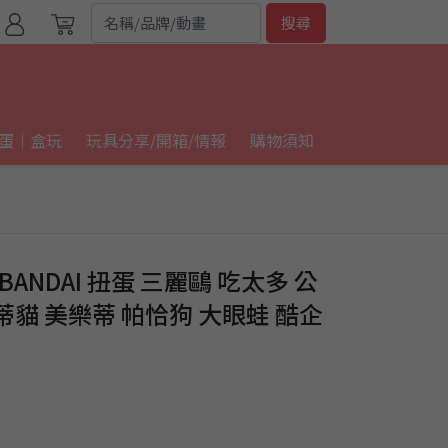
搜尋
蛋｜盒玩
玩具分享/開箱/情報
購物須知
BANDAI 扭蛋 三麗鷗 吃太多 公
 凱蒂貓 美樂蒂 帕恰狗 大眼蛙 酷企