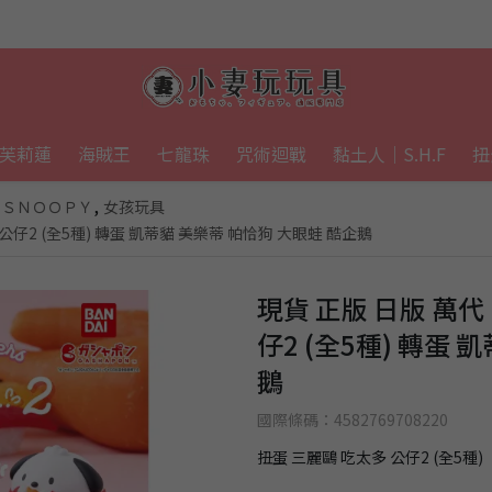
芙莉蓮
海賊王
七龍珠
咒術迴戰
黏土人｜S.H.F
扭
,
｜ＳＮＯＯＰＹ
女孩玩具
 公仔2 (全5種) 轉蛋 凱蒂貓 美樂蒂 帕恰狗 大眼蛙 酷企鵝
現貨 正版 日版 萬代 
仔2 (全5種) 轉蛋
鵝
國際條碼：4582769708220
扭蛋 三麗鷗 吃太多 公仔2 (全5種)