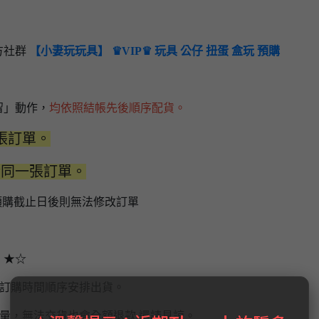
方社群
【小妻玩玩具】 ♛VIP♛ 玩具 公仔 扭蛋 盒玩 預購
留」動作，
均依照結帳先後順序配貨。
張訂單。
於同一張訂單。
預購截止日後則無法修改訂單
】★☆
場訂購時間順序安排出貨。
量，無法交貨也會全額退款,還請見諒。