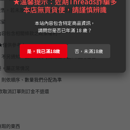
★溫馨提示：近期Threads詐騙多
本店無賣貨便，請謹慎辨識
販售，若未及時更新數量商品售完將通知取消訂單
保留
本站內容包含特定商品資訊，
請問您是否已年滿 18 歲？
內容包含相關條款之政策權利。
★僅供參考★
是，我已滿18歲
否，未滿18歲
，不另通知，
實際到貨時間為上市後1-2個月左右
差，屬正常情況
，則依順序、數量我們分配為準
欲取消訂單則訂金不退還
無瑕的東西