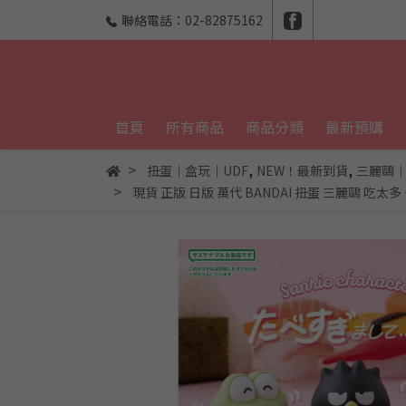
聯絡電話：02-82875162
首頁
所有商品
商品分類
最新預購
,
,
扭蛋｜盒玩｜UDF
NEW！最新到貨
三麗鷗
現貨 正版 日版 萬代 BANDAI 扭蛋 三麗鷗 吃太多