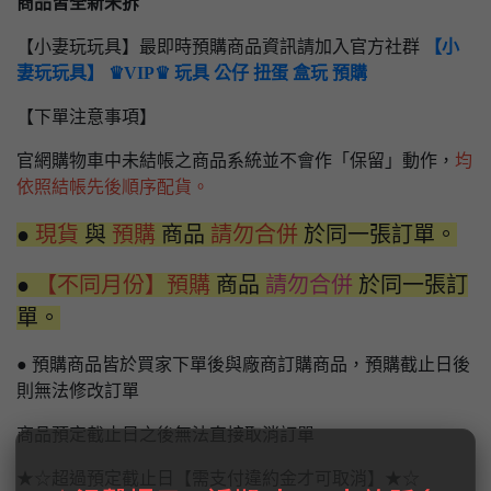
商品皆全新未拆
【小妻玩玩具】最即時預購商品資訊請加入官方社群
【小
妻玩玩具】 ♛VIP♛ 玩具 公仔 扭蛋 盒玩 預購
【下單注意事項】
官網購物車中未結帳之商品系統並不會作「保留」動作，
均
依照結帳先後順序配貨。
●
現貨
與
預購
商品
請勿合併
於同一張訂單。
●
【不同月份】預購
商品
請勿合併
於同一張訂
單。
● 預購商品皆於買家下單後與廠商訂購商品，預購截止日後
則無法修改訂單
商品預定截止日之後無法直接取消訂單
★☆超過預定截止日【需支付違約金才可取消】★☆