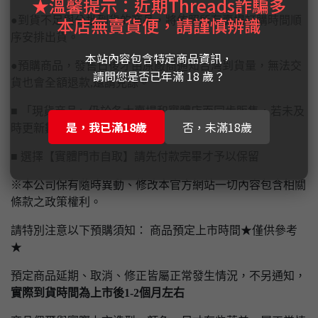
★溫馨提示：近期Threads詐騙多
本店無賣貨便，請謹慎辨識
●到貨不足與分批到貨的商品，將依照所有賣場訂購時間順
序安排出貨。
本站內容包含特定商品資訊，
●預購商品，發售日後才由原廠商通知台灣到貨量，無法交
請問您是否已年滿 18 歲？
貨也會全額退款,還請見諒。
■ 「現貨商品」仍於各大賣場和實體店面同步販售，若未及
是，我已滿18歲
否，未滿18歲
時更新數量商品售完將通知取消訂單
■ 選擇【實體門市自取】請先付款完畢才予以保留
※本公司保有隨時異動、修改本官方網站一切內容包含相關
條款之政策權利。
請特別注意以下預購須知： 商品預定上市時間★僅供參考
★
預定商品延期、取消、修正皆屬正常發生情況，不另通知，
實際到貨時間為上市後1-2個月左右