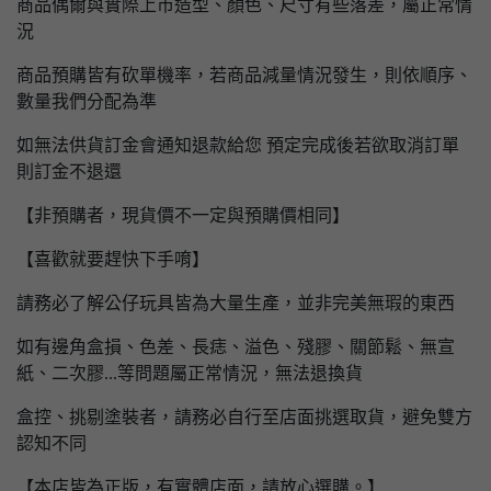
商品偶爾與實際上市造型、顏色、尺寸有些落差，屬正常情
況
商品預購皆有砍單機率，若商品減量情況發生，則依順序、
數量我們分配為準
如無法供貨訂金會通知退款給您 預定完成後若欲取消訂單
則訂金不退還
【非預購者，現貨價不一定與預購價相同】
【喜歡就要趕快下手唷】
請務必了解公仔玩具皆為大量生產，並非完美無瑕的東西
如有邊角盒損、色差、長痣、溢色、殘膠、關節鬆、無宣
紙、二次膠...等問題屬正常情況，無法退換貨
盒控、挑剔塗裝者，請務必自行至店面挑選取貨，避免雙方
認知不同
【本店皆為正版，有實體店面，請放心選購。】