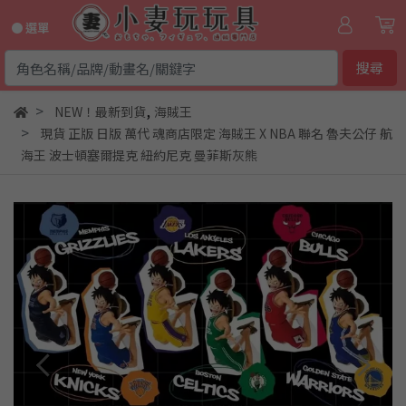
● 選單
搜尋
,
NEW！最新到貨
海賊王
現貨 正版 日版 萬代 魂商店限定 海賊王 X NBA 聯名 魯夫公仔 航
海王 波士頓塞爾提克 紐約尼克 曼菲斯灰熊