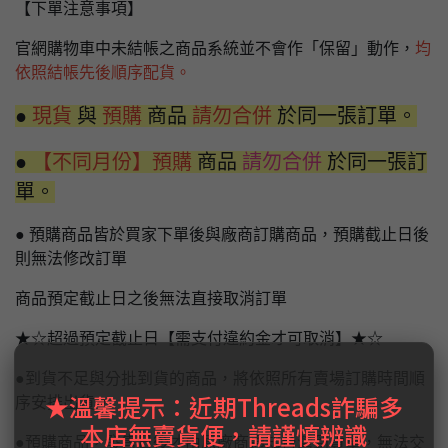
【下單注意事項】
官網購物車中未結帳之商品系統並不會作「保留」動作，
均
依照結帳先後順序配貨。
●
現貨
與
預購
商品
請勿合併
於同一張訂單。
●
【不同月份】預購
商品
請勿合併
於同一張訂
單。
● 預購商品皆於買家下單後與廠商訂購商品，預購截止日後
則無法修改訂單
商品預定截止日之後無法直接取消訂單
★☆超過預定截止日【需支付違約金才可取消】★☆
●到貨不足與分批到貨的商品，將依照所有賣場訂購時間順
★溫馨提示：近期Threads詐騙多
序安排出貨。
本店無賣貨便，請謹慎辨識
●預購商品，發售日後才由原廠商通知台灣到貨量，無法交