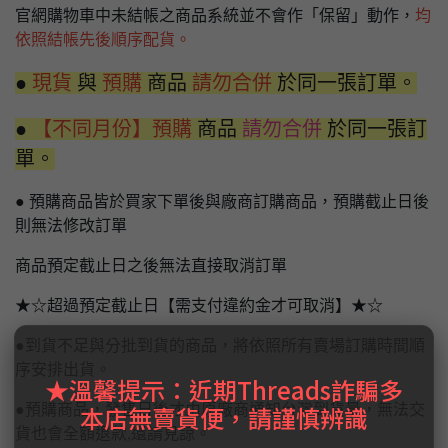
官網購物車中未結帳之商品系統並不會作「保留」動作，
均
依照結帳先後順序配貨。
●
現貨
與
預購
商品
請勿合併
於同一張訂單。
●
【不同月份】預購
商品
請勿合併
於同一張訂
單。
● 預購商品皆於買家下單後與廠商訂購商品，預購截止日後
則無法修改訂單
商品預定截止日之後無法直接取消訂單
★☆超過預定截止日【需支付違約金才可取消】★☆
●到貨不足與分批到貨的商品，將依照所有賣場訂購時間順
序安排出貨。
★溫馨提示：近期Threads詐騙多
本店無賣貨便，請謹慎辨識
●預購商品，發售日後才由原廠商通知台灣到貨量，無法交
貨也會全額退款,還請見諒。