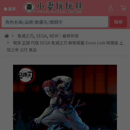
● 選單
搜尋
,
,
鬼滅之刃
SEGA
NEW！最新到貨
現貨 正版 代理 SEGA 鬼滅之刃 無限城篇 Xross Link 猗窩座 上
弦之參 公仔 景品