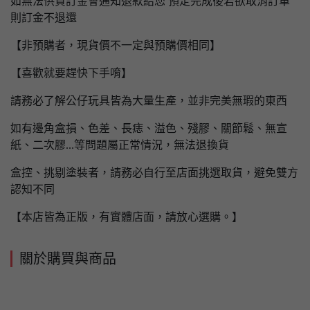
如無法供貨訂金會通知退款給您 預定完成後若欲取消訂單
則訂金不退還
【非預購者，現貨價不一定與預購價相同】
【喜歡就要趕快下手唷】
請務必了解公仔玩具皆為大量生產，並非完美無瑕的東西
如有邊角盒損、色差、長痣、溢色、殘膠、關節鬆、無宣
紙、二次膠...等問題屬正常情況，無法退換貨
盒控、挑剔塗裝者，請務必自行至店面挑選取貨，避免雙方
認知不同
【本店皆為正版，有實體店面，請放心選購。】
關於購買與商品