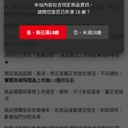
本站內容包含特定商品資訊，
■ 「現貨商品」仍於各大賣場和實體店面同步販售，若未及
請問您是否已年滿 18 歲？
時更新數量商品售完將通知取消訂單
■ 選擇【實體門市自取】請先付款完畢才予以保留
是，我已滿18歲
否，未滿18歲
※本公司保有隨時異動、修改本官方網站一切內容包含相關
條款之政策權利。
請特別注意以下預購須知： 商品預定上市時間★僅供參考
★
預定商品延期、取消、修正皆屬正常發生情況，不另通知，
實際到貨時間為上市後1-2個月左右
商品偶爾與實際上市造型、顏色、尺寸有些落差，屬正常情
況
商品預購皆有砍單機率，若商品減量情況發生，則依順序、
數量我們分配為準