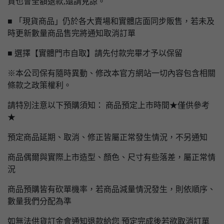
貨也會全額退款,還請見諒。
■ 「現貨商品」仍於各大賣場和實體店面同步販售，若未及
時更新數量商品售完將通知取消訂單
■ 選擇【實體門市自取】請先付款完畢才予以保留
※本公司保有隨時異動、修改本官方網站一切內容包含相關
條款之政策權利。
請特別注意以下預購須知： 商品預定上市時間★僅供參考
★
預定商品延期、取消、修正皆屬正常發生情況，不另通知
商品偶爾與實際上市造型、顏色、尺寸有些落差，屬正常情
況
商品預購皆有砍單機率，若商品減量情況發生，則依順序、
數量我們分配為準
如無法供貨訂金會通知退款給您 預定完成後若欲取消訂單