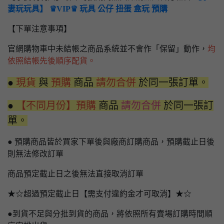
妻玩玩具】 ♛VIP♛ 玩具 公仔 扭蛋 盒玩 預購
【下單注意事項】
官網購物車中未結帳之商品系統並不會作「保留」動作，
均
依照結帳先後順序配貨。
●
現貨
與
預購
商品
請勿合併
於同一張訂單。
●
【不同月份】預購
商品
請勿合併
於同一張訂
單。
● 預購商品皆於買家下單後與廠商訂購商品，預購截止日後
則無法修改訂單
商品預定截止日之後無法直接取消訂單
★☆超過預定截止日【需支付違約金才可取消】★☆
●到貨不足與分批到貨的商品，將依照所有賣場訂購時間順