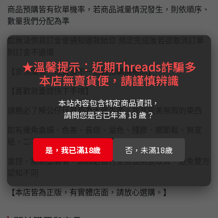
商品預購皆有砍單機率，若商品減量情況發生，則依順序、
數量我們分配為準
如無法供貨訂金會通知退款給您 預定完成後若欲取消訂單
則訂金不退還
★溫馨提示：近期Threads詐騙多
【非預購者，現貨價不一定與預購價相同】
本店無賣貨便，請謹慎辨識
【喜歡就要趕快下手唷】
本站內容包含特定商品資訊，
請務必了解公仔玩具皆為大量生產，並非完美無瑕的東西
請問您是否已年滿 18 歲？
如有邊角盒損、色差、長痣、溢色、殘膠、關節鬆、無宣
紙、二次膠...等問題屬正常情況，無法退換貨
是，我已滿18歲
否，未滿18歲
盒控、挑剔塗裝者，請務必自行至店面挑選取貨，避免雙方
認知不同
【本店皆為正版，有實體店面，請放心選購。】