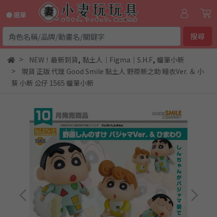
● 選單
搜尋
,
,
NEW！最新到貨
黏土人｜Figma｜S.H.F
蠟筆小新
現貨 正版 代理 Good Smile 黏土人 野原新之助 睡衣Ver. ＆ 小
葵 小新 公仔 1565 蠟筆小新