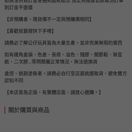
如無法供貨訂金會通知退款給您 預定完成後若欲取消訂單
則訂金不退還
【非預購者，現貨價不一定與預購價相同】
【喜歡就要趕快下手唷】
請務必了解公仔玩具皆為大量生產，並非完美無瑕的東西
如有邊角盒損、色差、長痣、溢色、殘膠、關節鬆、無宣
紙、二次膠...等問題屬正常情況，無法退換貨
盒控、挑剔塗裝者，請務必自行至店面挑選取貨，避免雙方
認知不同
【本店皆為正版，有實體店面，請放心選購。】
關於購買與商品