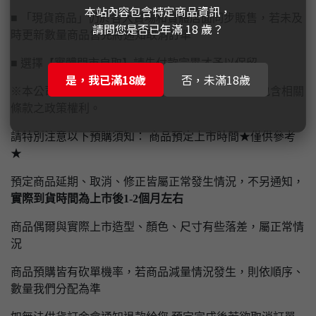
本站內容包含特定商品資訊，
■ 「現貨商品」仍於各大賣場和實體店面同步販售，若未及
請問您是否已年滿 18 歲？
時更新數量商品售完將通知取消訂單
■ 選擇【實體門市自取】請先付款完畢才予以保留
是，我已滿18歲
否，未滿18歲
※本公司保有隨時異動、修改本官方網站一切內容包含相關
條款之政策權利。
請特別注意以下預購須知： 商品預定上市時間★僅供參考
★
預定商品延期、取消、修正皆屬正常發生情況，不另通知，
實際到貨時間為上市後1-2個月左右
商品偶爾與實際上市造型、顏色、尺寸有些落差，屬正常情
況
商品預購皆有砍單機率，若商品減量情況發生，則依順序、
數量我們分配為準