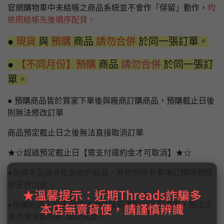
官網購物車中未結帳之商品系統並不會作「保留」動作，
均
依照結帳先後順序配貨。
●
現貨
與
預購
商品
請勿合併
於同一張訂單。
●
【不同月份】預購
商品
請勿合併
於同一張訂
單。
● 預購商品皆於買家下單後與廠商訂購商品，預購截止日後
則無法修改訂單
商品預定截止日之後無法直接取消訂單
★☆超過預定截止日【需支付違約金才可取消】★☆
●到貨不足與分批到貨的商品，將依照所有賣場訂購時間順
序安排出貨。
★溫馨提示：近期Threads詐騙多
本店無賣貨便，請謹慎辨識
●預購商品，發售日後才由原廠商通知台灣到貨量，無法交
貨也會全額退款,還請見諒。