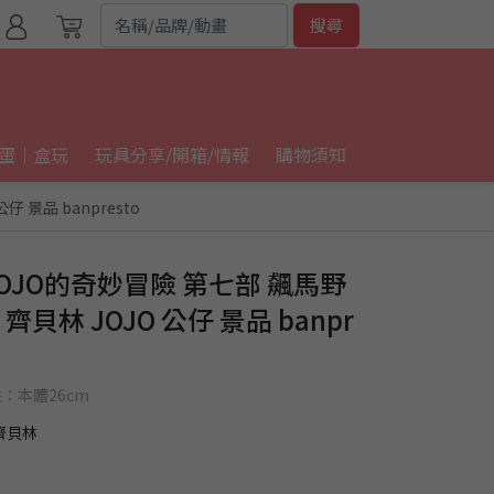
搜尋
蛋｜盒玩
玩具分享/開箱/情報
購物須知
仔 景品 banpresto
 JOJO的奇妙冒險 第七部 飆馬野
・齊貝林 JOJO 公仔 景品 banpr
註：本體26cm
・齊貝林