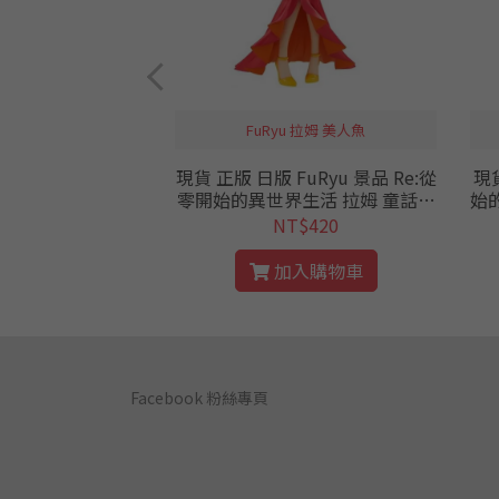
定 趴趴玩偶
FuRyu 拉姆 美人魚
女DOREMI 日本
現貨 正版 日版 FuRyu 景品 Re:從
現貨
偶 小花 小小花 春
零開始的異世界生活 拉姆 童話系
始的
音符 桃子 老頭阿迪
列 美人魚 公仔 人魚 SSS 從零 RE
$400
NT$420
公仔
0
入購物車
加入購物車
Facebook 粉絲專頁