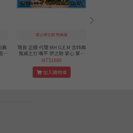
掌心伊之助 特典版
JUMP 
的異
現貨 正版 代理 MH G.E.M 含特典
現貨 正版 日版 J
鬼滅之刃 嘴平 伊之助 掌心 掌中
限定 鬼滅之刃 杏
ban
公仔 PVC MegaHouse
子 炭治郎 公仔 QP
NT$1680
NT$4
TIT WCF 限定
壽郎 炎柱 竈門炭
加入購物車
加入
列