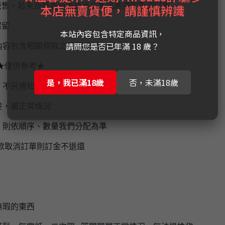
販售，若未及時更新數量商品售完將通知取消訂單
本店無賣貨便，請謹慎辨識
保留
本站內容包含特定商品資訊，
請問您是否已年滿 18 歲？
內容包含相關條款之政策權利。
★僅供參考★
是，我已滿18歲
否，未滿18歲
，不另通知，
實際到貨時間為上市後1-2個月左右
差，屬正常情況
，則依順序、數量我們分配為準
欲取消訂單則訂金不退還
無瑕的東西