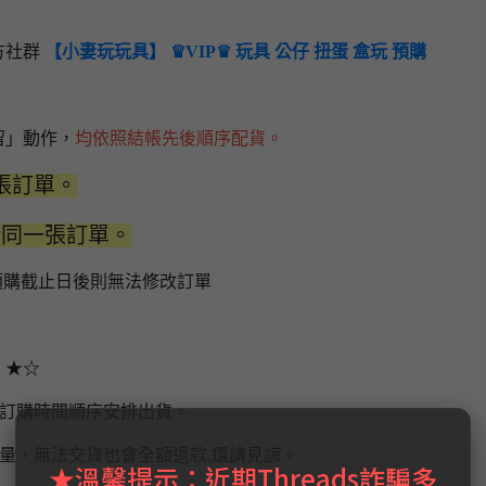
方社群
【小妻玩玩具】 ♛VIP♛ 玩具 公仔 扭蛋 盒玩 預購
留」動作，
均依照結帳先後順序配貨。
張訂單。
於同一張訂單。
預購截止日後則無法修改訂單
】★☆
場訂購時間順序安排出貨。
量，無法交貨也會全額退款,還請見諒。
★溫馨提示：近期Threads詐騙多