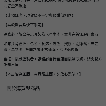
如無法供貨訂金會通知退款給您 預定完成後若欲取消訂單
則訂金不退還
【非預購者，現貨價不一定與預購價相同】
【喜歡就要趕快下手唷】
請務必了解公仔玩具皆為大量生產，並非完美無瑕的東西
如有邊角盒損、色差、長痣、溢色、殘膠、關節鬆、無宣
紙、二次膠...等問題屬正常情況，無法退換貨
盒控、挑剔塗裝者，請務必自行至店面挑選取貨，避免雙方
認知不同
【本店皆為正版，有實體店面，請放心選購。】
關於購買與商品