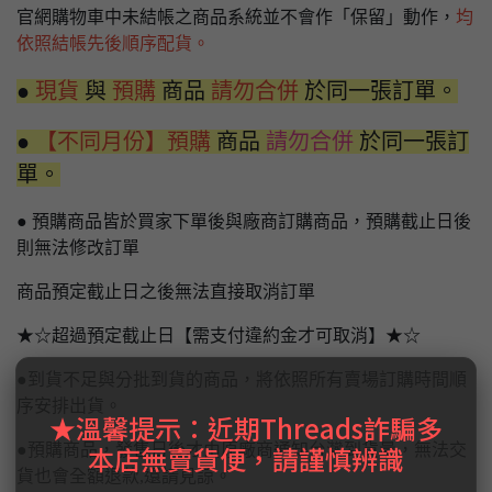
官網購物車中未結帳之商品系統並不會作「保留」動作，
均
依照結帳先後順序配貨。
●
現貨
與
預購
商品
請勿合併
於同一張訂單。
●
【不同月份】預購
商品
請勿合併
於同一張訂
單。
● 預購商品皆於買家下單後與廠商訂購商品，預購截止日後
則無法修改訂單
商品預定截止日之後無法直接取消訂單
★☆超過預定截止日【需支付違約金才可取消】★☆
●到貨不足與分批到貨的商品，將依照所有賣場訂購時間順
序安排出貨。
★溫馨提示：近期Threads詐騙多
本店無賣貨便，請謹慎辨識
●預購商品，發售日後才由原廠商通知台灣到貨量，無法交
貨也會全額退款,還請見諒。