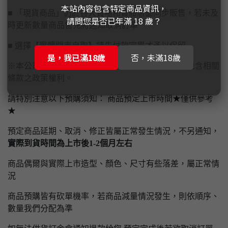
本站內容包含特定商品資訊，
■ 「現貨商品」仍於各大賣場和實體店面同步販售，若未及
請問您是否已年滿 18 歲？
時更新數量商品售完將通知取消訂單
■ 選擇【實體門市自取】請先付款完畢才予以保留
是，我已滿18歲
否，未滿18歲
※本公司保有隨時異動、修改本官方網站一切內容包含相關
條款之政策權利。
請特別注意以下預購須知： 商品預定上市時間★僅供參考
★
預定商品延期、取消、修正皆屬正常發生情況，不另通知，
實際到貨時間為上市後1-2個月左右
商品偶爾與實際上市造型、顏色、尺寸有些落差，屬正常情
況
商品預購皆有砍單機率，若商品減量情況發生，則依順序、
數量我們分配為準