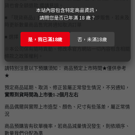
貨也會全額退款,還請見諒。
本站內容包含特定商品資訊，
請問您是否已年滿 18 歲？
■ 「現貨商品」仍於各大賣場和實體店面同步販售，若未及
時更新數量商品售完將通知取消訂單
■ 選擇【實體門市自取】請先付款完畢才予以保留
是，我已滿18歲
否，未滿18歲
※本公司保有隨時異動、修改本官方網站一切內容包含相關
條款之政策權利。
請特別注意以下預購須知： 商品預定上市時間★僅供參考
★
預定商品延期、取消、修正皆屬正常發生情況，不另通知，
實際到貨時間為上市後1-2個月左右
商品偶爾與實際上市造型、顏色、尺寸有些落差，屬正常情
況
商品預購皆有砍單機率，若商品減量情況發生，則依順序、
數量我們分配為準