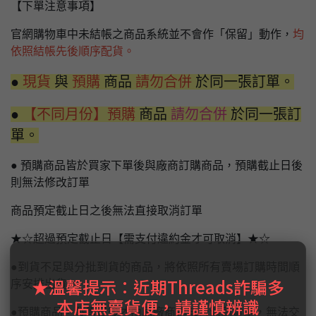
【下單注意事項】
官網購物車中未結帳之商品系統並不會作「保留」動作，
均
依照結帳先後順序配貨。
●
現貨
與
預購
商品
請勿合併
於同一張訂單。
●
【不同月份】預購
商品
請勿合併
於同一張訂
單。
● 預購商品皆於買家下單後與廠商訂購商品，預購截止日後
則無法修改訂單
商品預定截止日之後無法直接取消訂單
★☆超過預定截止日【需支付違約金才可取消】★☆
●到貨不足與分批到貨的商品，將依照所有賣場訂購時間順
★溫馨提示：近期Threads詐騙多
序安排出貨。
本店無賣貨便，請謹慎辨識
●預購商品，發售日後才由原廠商通知台灣到貨量，無法交