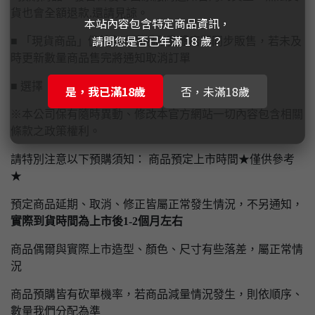
貨也會全額退款,還請見諒。
本站內容包含特定商品資訊，
請問您是否已年滿 18 歲？
■ 「現貨商品」仍於各大賣場和實體店面同步販售，若未及
時更新數量商品售完將通知取消訂單
■ 選擇【實體門市自取】請先付款完畢才予以保留
是，我已滿18歲
否，未滿18歲
※本公司保有隨時異動、修改本官方網站一切內容包含相關
條款之政策權利。
請特別注意以下預購須知： 商品預定上市時間★僅供參考
★
預定商品延期、取消、修正皆屬正常發生情況，不另通知，
實際到貨時間為上市後1-2個月左右
商品偶爾與實際上市造型、顏色、尺寸有些落差，屬正常情
況
商品預購皆有砍單機率，若商品減量情況發生，則依順序、
數量我們分配為準