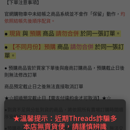
【下單注意事項】
官網購物車中未結帳之商品系統並不會作「保留」動作，
均
依照結帳先後順序配貨。
●
現貨
與
預購
商品
請勿合併
於同一張訂單。
●
【不同月份】預購
商品
請勿合併
於同一張訂
單。
● 預購商品皆於買家下單後與廠商訂購商品，預購截止日後
則無法修改訂單
商品預定截止日之後無法直接取消訂單
★☆超過預定截止日【需支付違約金才可取消】★☆
●到貨不足與分批到貨的商品，將依照所有賣場訂購時間順
★溫馨提示：近期Threads詐騙多
序安排出貨。
本店無賣貨便，請謹慎辨識
●預購商品，發售日後才由原廠商通知台灣到貨量，無法交