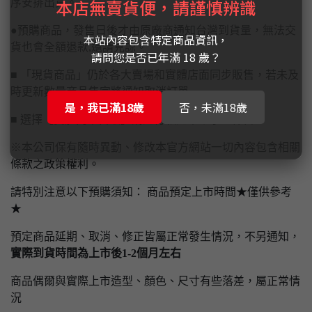
本店無賣貨便，請謹慎辨識
序安排出貨。
●預購商品，發售日後才由原廠商通知台灣到貨量，無法交
本站內容包含特定商品資訊，
貨也會全額退款,還請見諒。
請問您是否已年滿 18 歲？
■ 「現貨商品」仍於各大賣場和實體店面同步販售，若未及
時更新數量商品售完將通知取消訂單
是，我已滿18歲
否，未滿18歲
■ 選擇【實體門市自取】請先付款完畢才予以保留
※本公司保有隨時異動、修改本官方網站一切內容包含相關
條款之政策權利。
請特別注意以下預購須知： 商品預定上市時間★僅供參考
★
預定商品延期、取消、修正皆屬正常發生情況，不另通知，
實際到貨時間為上市後1-2個月左右
商品偶爾與實際上市造型、顏色、尺寸有些落差，屬正常情
況