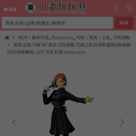
● 選單
搜尋
,
,
,
NEW！最新到貨
Banpresto
咒術｜我英｜火影
咒術迴戰
現貨 正版 代理 BP 景品 咒術迴戰 咒魂之型 釘崎野薔薇&狗卷棘
(A:釘崎野薔薇) 公仔 咒術 釘崎 banpresto