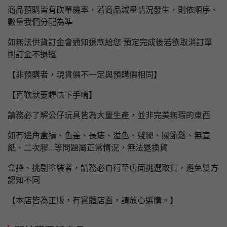
商品預購皆有砍單機率，若商品減量情況發生，則依順序、
數量我們分配為準
如無法供貨訂金會通知退款給您 預定完成後若欲取消訂單
則訂金不退還
【非預購者，現貨價不一定與預購價相同】
【喜歡就要趕快下手唷】
請務必了解公仔玩具皆為大量生產，並非完美無瑕的東西
如有邊角盒損、色差、長痣、溢色、殘膠、關節鬆、無宣
紙、二次膠...等問題屬正常情況，無法退換貨
盒控、挑剔塗裝者，請務必自行至店面挑選取貨，避免雙方
認知不同
【本店皆為正版，有實體店面，請放心選購。】