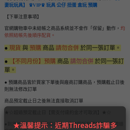
妻玩玩具】 ♛VIP♛ 玩具 公仔 扭蛋 盒玩 預購
【下單注意事項】
官網購物車中未結帳之商品系統並不會作「保留」動作，
均
依照結帳先後順序配貨。
●
現貨
與
預購
商品
請勿合併
於同一張訂單。
●
【不同月份】預購
商品
請勿合併
於同一張訂
單。
● 預購商品皆於買家下單後與廠商訂購商品，預購截止日後
則無法修改訂單
商品預定截止日之後無法直接取消訂單
★☆超過預定截止日【需支付違約金才可取消】★☆
★溫馨提示：近期Threads詐騙多
●到貨不足與分批到貨的商品，將依照所有賣場訂購時間順