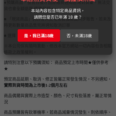
●預購商品，發售日後才由原廠商通知台灣到貨量，無法交
貨也會全額退款,還請見諒。
本站內容包含特定商品資訊，
請問您是否已年滿 18 歲？
■ 「現貨商品」仍於各大賣場和實體店面同步販售，若未及
時更新數量商品售完將通知取消訂單
是，我已滿18歲
否，未滿18歲
■ 選擇【實體門市自取】請先付款完畢才予以保留
※本公司保有隨時異動、修改本官方網站一切內容包含相關
條款之政策權利。
請特別注意以下預購須知： 商品預定上市時間★僅供參考
★
預定商品延期、取消、修正皆屬正常發生情況，不另通知，
實際到貨時間為上市後1-2個月左右
商品偶爾與實際上市造型、顏色、尺寸有些落差，屬正常情
況
商品預購皆有砍單機率，若商品減量情況發生，則依順序、