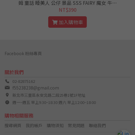
殺
姆 童話 睡美人 公仔 景品 SSS FAIRY 魔女 牛角
公
從零 RE0
NT$390
加入購物車
Facebook 粉絲專頁
關於我們
02-82875162
f55238238@gmail.com
新北市三重區永安北路二段25巷1號1F地址
週一~週五 早上9:30~18:30 週六 早上12:00~18:00
購物相關服務
搜尋網頁
我的帳戶
購物須知
常見問題
聯絡我們