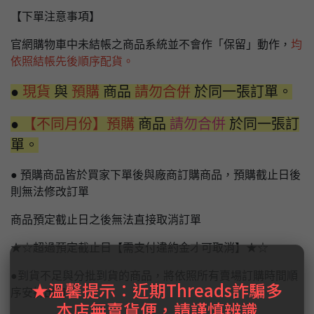
【下單注意事項】
官網購物車中未結帳之商品系統並不會作「保留」動作，
均
依照結帳先後順序配貨。
●
現貨
與
預購
商品
請勿合併
於同一張訂單。
●
【不同月份】預購
商品
請勿合併
於同一張訂
單。
● 預購商品皆於買家下單後與廠商訂購商品，預購截止日後
則無法修改訂單
商品預定截止日之後無法直接取消訂單
★☆超過預定截止日【需支付違約金才可取消】★☆
●到貨不足與分批到貨的商品，將依照所有賣場訂購時間順
★溫馨提示：近期Threads詐騙多
序安排出貨。
本店無賣貨便，請謹慎辨識