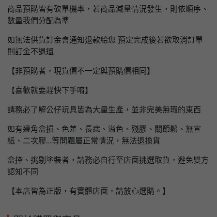
商品預購皆有砍單機率，若商品減量情況發生，則依順序、
數量我們分配為準
如無法供貨訂金會通知退款給您 預定完成後若欲取消訂單
則訂金不退還
【非預購者，現貨價不一定與預購價相同】
【喜歡就要趕快下手唷】
請務必了解公仔玩具皆為大量生產，並非完美無瑕的東西
如有邊角盒損、色差、長痣、溢色、殘膠、關節鬆、無宣
紙、二次膠...等問題屬正常情況，無法退換貨
盒控、挑剔塗裝者，請務必自行至店面挑選取貨，避免雙方
認知不同
【本店皆為正版，有實體店面，請放心選購。】