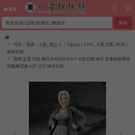
● 選單
搜尋
,
,
,
咒術｜我英｜火影
黏土人｜Figma｜S.H.F
火影忍者
NEW！
最新到貨
現貨 正版 代理 萬代 BANDAI S.H.F 火影忍者 綱手 百豪極致傳說
的醫療忍者 SHF 公仔 綱手奶奶