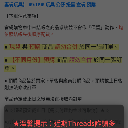
妻玩玩具】 ♛VIP♛ 玩具 公仔 扭蛋 盒玩 預購
【下單注意事項】
官網購物車中未結帳之商品系統並不會作「保留」動作，
均
依照結帳先後順序配貨。
●
現貨
與
預購
商品
請勿合併
於同一張訂單。
●
【不同月份】預購
商品
請勿合併
於同一張訂
單。
● 預購商品皆於買家下單後與廠商訂購商品，預購截止日後
則無法修改訂單
商品預定截止日之後無法直接取消訂單
★☆超過預定截止日【需支付違約金才可取消】★☆
★溫馨提示：近期Threads詐騙多
●到貨不足與分批到貨的商品，將依照所有賣場訂購時間順