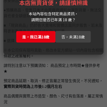
本店無賣貨便，請謹慎辨識
序安排出貨。
●預購商品，發售日後才由原廠商通知台灣到貨量，無法交
本站內容包含特定商品資訊，
貨也會全額退款,還請見諒。
請問您是否已年滿 18 歲？
■ 「現貨商品」仍於各大賣場和實體店面同步販售，若未及
時更新數量商品售完將通知取消訂單
是，我已滿18歲
否，未滿18歲
■ 選擇【實體門市自取】請先付款完畢才予以保留
※本公司保有隨時異動、修改本官方網站一切內容包含相關
條款之政策權利。
請特別注意以下預購須知： 商品預定上市時間★僅供參考
★
預定商品延期、取消、修正皆屬正常發生情況，不另通知，
實際到貨時間為上市後1-2個月左右
商品偶爾與實際上市造型、顏色、尺寸有些落差，屬正常情
況