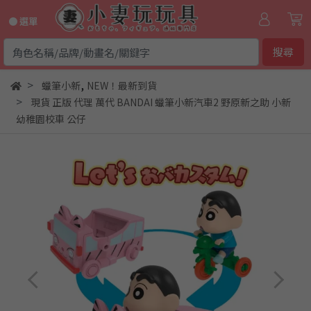
● 選單
搜尋
,
蠟筆小新
NEW！最新到貨
現貨 正版 代理 萬代 BANDAI 蠟筆小新汽車2 野原新之助 小新
幼稚園校車 公仔