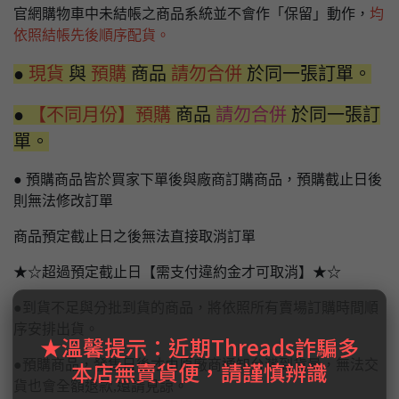
官網購物車中未結帳之商品系統並不會作「保留」動作，
均
依照結帳先後順序配貨。
●
現貨
與
預購
商品
請勿合併
於同一張訂單。
●
【不同月份】預購
商品
請勿合併
於同一張訂
單。
● 預購商品皆於買家下單後與廠商訂購商品，預購截止日後
則無法修改訂單
商品預定截止日之後無法直接取消訂單
★☆超過預定截止日【需支付違約金才可取消】★☆
●到貨不足與分批到貨的商品，將依照所有賣場訂購時間順
序安排出貨。
★溫馨提示：近期Threads詐騙多
本店無賣貨便，請謹慎辨識
●預購商品，發售日後才由原廠商通知台灣到貨量，無法交
貨也會全額退款,還請見諒。