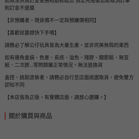
如無法供貨訂金會通知退款給您 預定完成後若欲取消訂單
則訂金不退還
【非預購者，現貨價不一定與預購價相同】
【喜歡就要趕快下手唷】
請務必了解公仔玩具皆為大量生產，並非完美無瑕的東西
如有邊角盒損、色差、長痣、溢色、殘膠、關節鬆、無宣
紙、二次膠...等問題屬正常情況，無法退換貨
盒控、挑剔塗裝者，請務必自行至店面挑選取貨，避免雙方
認知不同
【本店皆為正版，有實體店面，請放心選購。】
關於購買與商品