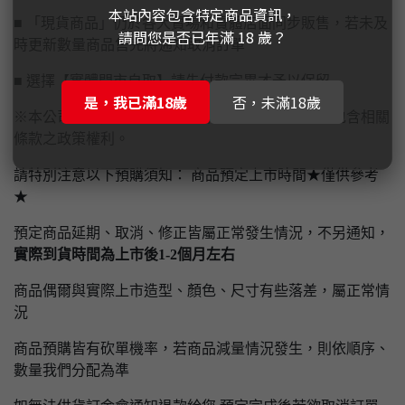
本站內容包含特定商品資訊，
■ 「現貨商品」仍於各大賣場和實體店面同步販售，若未及
請問您是否已年滿 18 歲？
時更新數量商品售完將通知取消訂單
■ 選擇【實體門市自取】請先付款完畢才予以保留
是，我已滿18歲
否，未滿18歲
※本公司保有隨時異動、修改本官方網站一切內容包含相關
條款之政策權利。
請特別注意以下預購須知： 商品預定上市時間★僅供參考
★
預定商品延期、取消、修正皆屬正常發生情況，不另通知，
實際到貨時間為上市後1-2個月左右
商品偶爾與實際上市造型、顏色、尺寸有些落差，屬正常情
況
商品預購皆有砍單機率，若商品減量情況發生，則依順序、
數量我們分配為準