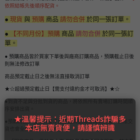
依照結帳先後順序配貨。
●
現貨
與
預購
商品
請勿合併
於同一張訂單。
●
【不同月份】預購
商品
請勿合併
於同一張訂
單。
● 預購商品皆於買家下單後與廠商訂購商品，預購截止日後
則無法修改訂單
商品預定截止日之後無法直接取消訂單
★☆超過預定截止日【需支付違約金才可取消】★☆
●到貨不足與分批到貨的商品，將依照所有賣場訂購時間順
序安排出貨。
★溫馨提示：近期Threads詐騙多
●預購商品，發售日後才由原廠商通知台灣到貨量，無法交
本店無賣貨便，請謹慎辨識
貨也會全額退款,還請見諒。