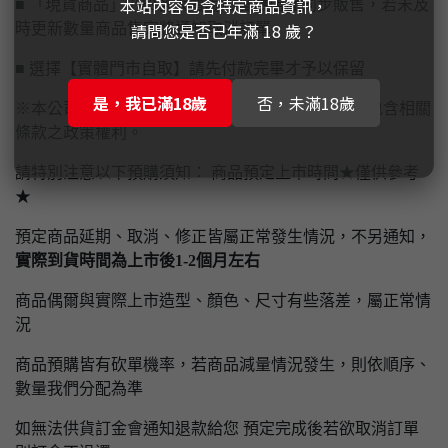
本站內容包含特定商品資訊，
■ 「現貨商品」仍於各大賣場和實體店面同步販售，若未及
請問您是否已年滿 18 歲？
時更新數量商品售完將通知取消訂單
■ 選擇【實體門市自取】請先付款完畢才予以保留
是，我已滿18歲
否，未滿18歲
※本公司保有隨時異動、修改本官方網站一切內容包含相關
條款之政策權利。
請特別注意以下預購須知： 商品預定上市時間★僅供參考
★
預定商品延期、取消、修正皆屬正常發生情況，不另通知，
實際到貨時間為上市後1-2個月左右
商品偶爾與實際上市造型、顏色、尺寸有些落差，屬正常情
況
商品預購皆有砍單機率，若商品減量情況發生，則依順序、
數量我們分配為準
如無法供貨訂金會通知退款給您 預定完成後若欲取消訂單