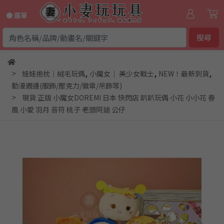
● 選單
搜尋
,
,
,
娃娃抱枕｜絨毛玩偶
小魔女｜ 美少女戰士
NEW！最新到貨
動漫週邊(服飾/壓克力/徽章/吊飾等)
現貨 正版 小魔女DOREMI 日本 快閃店 趴趴玩偶 小花 小小花 春
風 小愛 羽月 音符 桃子 老頭阿迪 公仔