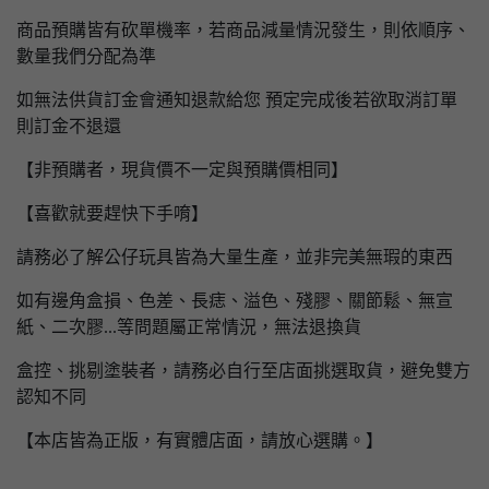
商品預購皆有砍單機率，若商品減量情況發生，則依順序、
數量我們分配為準
如無法供貨訂金會通知退款給您 預定完成後若欲取消訂單
則訂金不退還
【非預購者，現貨價不一定與預購價相同】
【喜歡就要趕快下手唷】
請務必了解公仔玩具皆為大量生產，並非完美無瑕的東西
如有邊角盒損、色差、長痣、溢色、殘膠、關節鬆、無宣
紙、二次膠...等問題屬正常情況，無法退換貨
盒控、挑剔塗裝者，請務必自行至店面挑選取貨，避免雙方
認知不同
【本店皆為正版，有實體店面，請放心選購。】