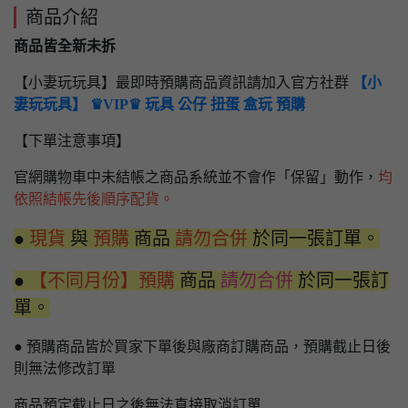
商品介紹
商品皆全新未拆
【小妻玩玩具】最即時預購商品資訊請加入官方社群
【小
妻玩玩具】 ♛VIP♛ 玩具 公仔 扭蛋 盒玩 預購
【下單注意事項】
官網購物車中未結帳之商品系統並不會作「保留」動作，
均
依照結帳先後順序配貨。
●
現貨
與
預購
商品
請勿合併
於同一張訂單。
●
【不同月份】預購
商品
請勿合併
於同一張訂
單。
● 預購商品皆於買家下單後與廠商訂購商品，預購截止日後
則無法修改訂單
商品預定截止日之後無法直接取消訂單