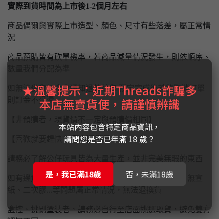
實際到貨時間為上市後1-2個月左右
商品偶爾與實際上市造型、顏色、尺寸有些落差，屬正常情
況
商品預購皆有砍單機率，若商品減量情況發生，則依順序、
數量我們分配為準
★溫馨提示：近期Threads詐騙多
如無法供貨訂金會通知退款給您 預定完成後若欲取消訂單
本店無賣貨便，請謹慎辨識
則訂金不退還
【非預購者，現貨價不一定與預購價相同】
本站內容包含特定商品資訊，
請問您是否已年滿 18 歲？
【喜歡就要趕快下手唷】
請務必了解公仔玩具皆為大量生產，並非完美無瑕的東西
是，我已滿18歲
否，未滿18歲
如有邊角盒損、色差、長痣、溢色、殘膠、關節鬆、無宣
紙、二次膠...等問題屬正常情況，無法退換貨
盒控、挑剔塗裝者，請務必自行至店面挑選取貨，避免雙方