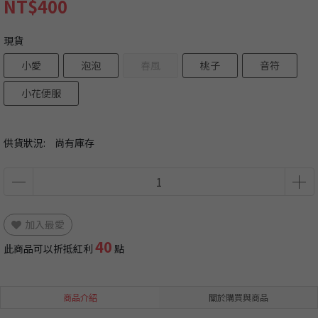
NT$400
現貨
小愛
泡泡
春風
桃子
音符
小花便服
供貨狀況:
尚有庫存
加入最愛
40
此商品可以折抵紅利
點
商品介紹
關於購買與商品